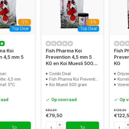
-2%
-5%
Top Deal
Top Deal
ma Koi
Fish Pharma Koi
Fish P
n 4,5 mm 5
Prevention 4,5 mm 5
Preven
KG en Koi Muesli 500
KG
gram
oer:
Combi Deal:
Drijve
tte: 4,5 mm
Fish Pharma Koi Prevention 5 KG
Korrel
naf: 5°C
Koi Muesli 500 gram
Voere
raad
Op voorraad
Op v
€83,90
€129,90
€79,50
€122,