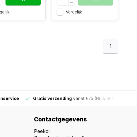
gelijk
Vergelijk
1
ervice
Gratis verzending
vanaf €75 (NL & BE)
Voor 16
Contactgegevens
Peekoi