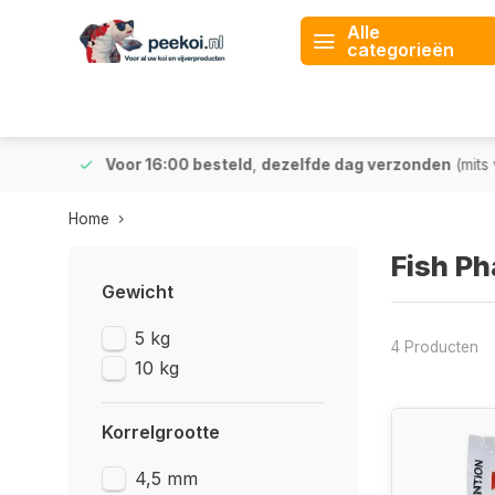
Alle
categorieën
 & BE)
Voor 16:00 besteld
,
dezelfde dag verzonden
(mits v
Home
Fish P
Gewicht
5 kg
4 Producten
10 kg
Korrelgrootte
4,5 mm