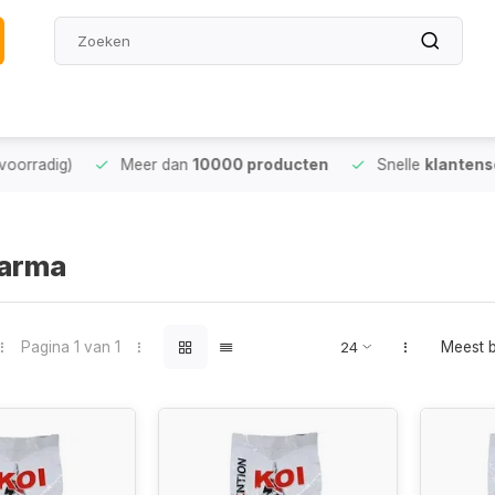
oorradig)
Meer dan
10000 producten
Snelle
klantense
harma
Pagina 1 van 1
Meest 