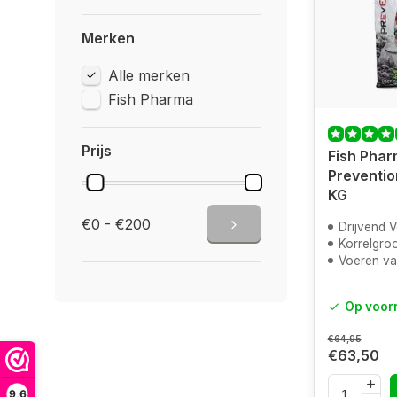
Merken
Alle merken
Fish Pharma
Prijs
Fish Phar
Preventio
KG
€0 - €200
Drijvend V
Korrelgroo
Voeren va
Op voor
€64,95
€63,50
9,6