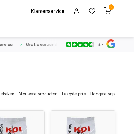
0
Klantenservice
9.7
rvice
Gratis verzending
vanaf €75 (NL & BE)
Voor 16:
bekeken
Nieuwste producten
Laagste prijs
Hoogste prijs