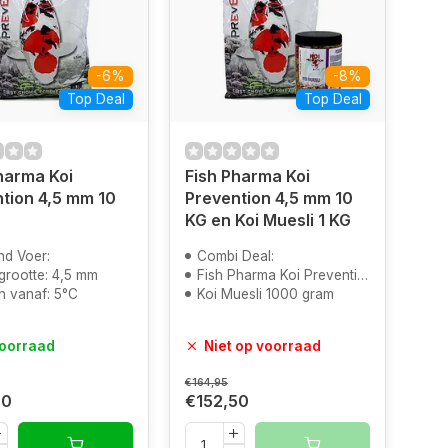
-6%
-8%
Top Deal
Top Deal
harma Koi
Fish Pharma Koi
tion 4,5 mm 10
Prevention 4,5 mm 10
KG en Koi Muesli 1 KG
nd Voer:
Combi Deal:
grootte: 4,5 mm
Fish Pharma Koi Prevention 10 KG
n vanaf: 5°C
Koi Muesli 1000 gram
oorraad
Niet op voorraad
€164,95
50
€152,50