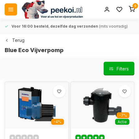
0
Voor 16:00 besteld
,
dezelfde dag verzonden
(mits voorradig)
Terug
Blue Eco Vijverpomp
Filters
-7%
-4%
Actie