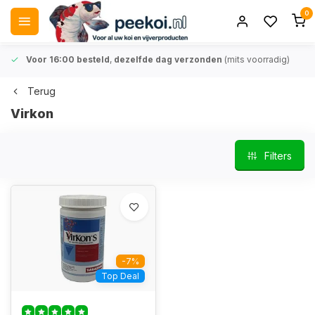
0
Voor 16:00 besteld
,
dezelfde dag verzonden
(mits voorradig)
Terug
Virkon
Filters
-7%
Top Deal