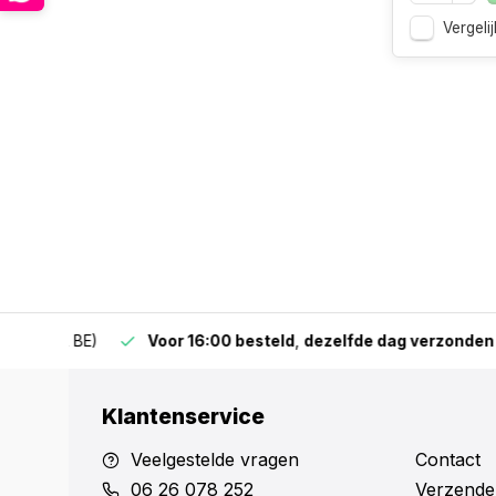
Vergelij
 & BE)
Voor 16:00 besteld
,
dezelfde dag verzonden
(mits v
Klantenservice
Veelgestelde vragen
Contact
06 26 078 252
Verzende