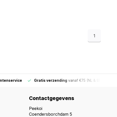
1
ervice
Gratis verzending
vanaf €75 (NL & BE)
Voor 16
Contactgegevens
Peekoi
Coendersborchdam 5