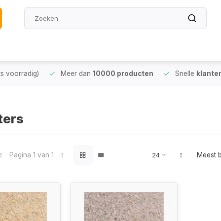
oorradig)
Meer dan
10000 producten
Snelle
klantense
ters
Pagina 1 van 1
Meest 