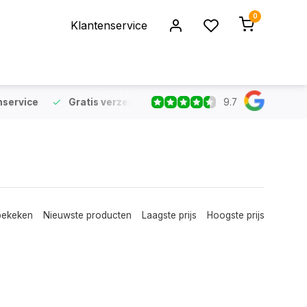
0
Klantenservice
9.7
rvice
Gratis verzending
vanaf €75 (NL & BE)
Voor 16:
bekeken
Nieuwste producten
Laagste prijs
Hoogste prijs