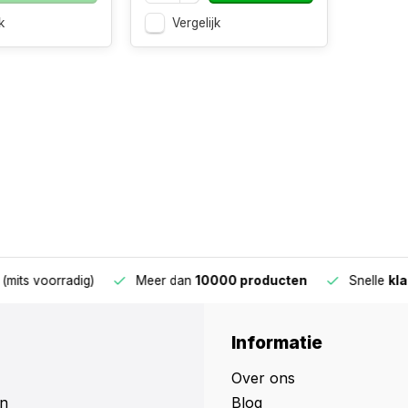
k
Vergelijk
oorradig)
Meer dan
10000 producten
Snelle
klantens
Informatie
Over ons
n
Blog