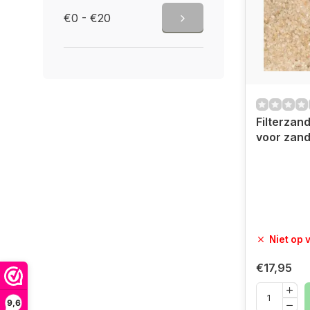
€0 - €20
Filterzan
voor zandf
Niet op 
€17,95
9,6