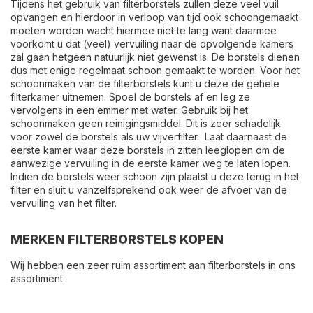
Tijdens het gebruik van filterborstels zullen deze veel vuil
opvangen en hierdoor in verloop van tijd ook schoongemaakt
moeten worden wacht hiermee niet te lang want daarmee
voorkomt u dat (veel) vervuiling naar de opvolgende kamers
zal gaan hetgeen natuurlijk niet gewenst is. De borstels dienen
dus met enige regelmaat schoon gemaakt te worden. Voor het
schoonmaken van de filterborstels kunt u deze de gehele
filterkamer uitnemen. Spoel de borstels af en leg ze
vervolgens in een emmer met water. Gebruik bij het
schoonmaken geen reinigingsmiddel. Dit is zeer schadelijk
voor zowel de borstels als uw vijverfilter. Laat daarnaast de
eerste kamer waar deze borstels in zitten leeglopen om de
aanwezige vervuiling in de eerste kamer weg te laten lopen.
Indien de borstels weer schoon zijn plaatst u deze terug in het
filter en sluit u vanzelfsprekend ook weer de afvoer van de
vervuiling van het filter.
MERKEN FILTERBORSTELS KOPEN
Wij hebben een zeer ruim assortiment aan filterborstels in ons
assortiment.