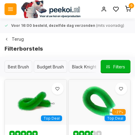
0
Voor 16:00 besteld
,
dezelfde dag verzonden
(mits voorradig)
Terug
Filterborstels
Best Brush
Budget Brush
Black Knight / Koi Brush
Filters
Koi 
-21%
Top Deal
Top Deal