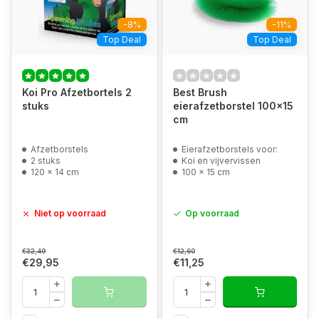
-8%
-11%
Top Deal
Top Deal
Koi Pro Afzetbortels 2
Best Brush
stuks
eierafzetborstel 100x15
cm
Afzetborstels
Eierafzetborstels voor:
2 stuks
Koi en vijvervissen
120 x 14 cm
100 x 15 cm
Niet op voorraad
Op voorraad
€32,49
€12,60
€29,95
€11,25