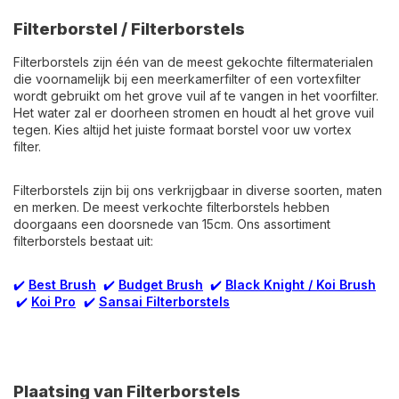
Filterborstel / Filterborstels
Filterborstels zijn één van de meest gekochte filtermaterialen
die voornamelijk bij een meerkamerfilter of een vortexfilter
wordt gebruikt om het grove vuil af te vangen in het voorfilter.
Het water zal er doorheen stromen en houdt al het grove vuil
tegen. Kies altijd het juiste formaat borstel voor uw vortex
filter.
Filterborstels zijn bij ons verkrijgbaar in diverse soorten, maten
en merken. De meest verkochte filterborstels hebben
doorgaans een doorsnede van 15cm. Ons assortiment
filterborstels bestaat uit:
✔️
Best Brush
✔️
Budget Brush
✔️
Black Knight / Koi
Brush
✔️
Koi Pro
✔️
Sansai Filterborstels
Plaatsing van Filterborstels