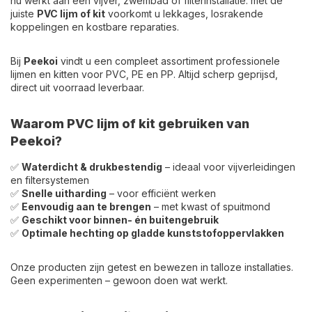
nu werkt aan een vijver, zwembad of filterinstallatie: met de
juiste
PVC lijm of kit
voorkomt u lekkages, losrakende
koppelingen en kostbare reparaties.
Bij
Peekoi
vindt u een compleet assortiment professionele
lijmen en kitten voor PVC, PE en PP. Altijd scherp geprijsd,
direct uit voorraad leverbaar.
Waarom PVC lijm of kit gebruiken van
Peekoi?
✅
Waterdicht & drukbestendig
– ideaal voor vijverleidingen
en filtersystemen
✅
Snelle uitharding
– voor efficiënt werken
✅
Eenvoudig aan te brengen
– met kwast of spuitmond
✅
Geschikt voor binnen- én buitengebruik
✅
Optimale hechting op gladde kunststofoppervlakken
Onze producten zijn getest en bewezen in talloze installaties.
Geen experimenten – gewoon doen wat werkt.