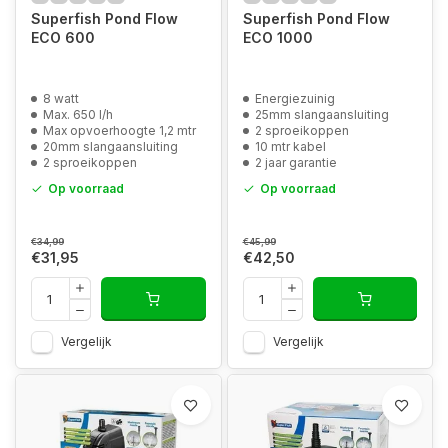
Superfish Pond Flow
Superfish Pond Flow
ECO 600
ECO 1000
8 watt
Energiezuinig
Max. 650 l/h
25mm slangaansluiting
Max opvoerhoogte 1,2 mtr
2 sproeikoppen
20mm slangaansluiting
10 mtr kabel
2 sproeikoppen
2 jaar garantie
Op voorraad
Op voorraad
€34,99
€45,99
€31,95
€42,50
Vergelijk
Vergelijk