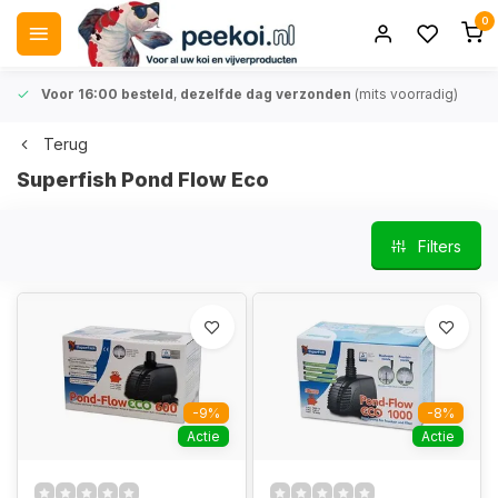
0
Voor 16:00 besteld
,
dezelfde dag verzonden
(mits voorradig)
Terug
Superfish Pond Flow Eco
Filters
-9%
-8%
Actie
Actie