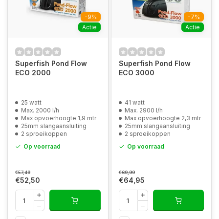
-9%
-7%
Actie
Actie
Superfish Pond Flow
Superfish Pond Flow
ECO 2000
ECO 3000
25 watt
41 watt
Max. 2000 l/h
Max. 2900 l/h
Max opvoerhoogte 1,9 mtr
Max opvoerhoogte 2,3 mtr
25mm slangaansluiting
25mm slangaansluiting
2 sproeikoppen
2 sproeikoppen
Op voorraad
Op voorraad
€57,49
€69,99
€52,50
€64,95