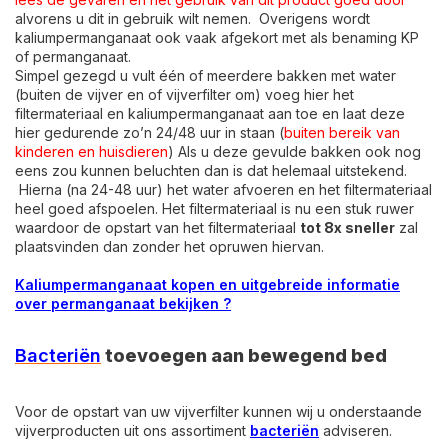
alvorens u dit in gebruik wilt nemen. Overigens wordt
kaliumpermanganaat ook vaak afgekort met als benaming KP
of permanganaat.
Simpel gezegd u vult één of meerdere bakken met water
(buiten de vijver en of vijverfilter om) voeg hier het
filtermateriaal en kaliumpermanganaat aan toe en laat deze
hier gedurende zo’n 24/48 uur in staan (
buiten bereik van
kinderen en huisdieren
) Als u deze gevulde bakken ook nog
eens zou kunnen beluchten dan is dat helemaal uitstekend.
Hierna (na 24-48 uur) het water afvoeren en het filtermateriaal
heel goed afspoelen. Het filtermateriaal is nu een stuk ruwer
waardoor de opstart van het filtermateriaal
tot 8x sneller
zal
plaatsvinden dan zonder het opruwen hiervan.
Kaliumpermanganaat kopen en uitgebreide informatie
over permanganaat bekijken ?
Bacteriën
toevoegen aan bewegend bed
Voor de opstart van uw vijverfilter kunnen wij u onderstaande
vijverproducten uit ons assortiment
bacteriën
adviseren.