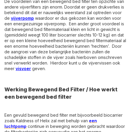
De voordelen van een bewegend bed filter ten opzichte van
andere vijverfilters zijn enorm. Doordat er geen drukverlies is
betekend dit dat er nauwelijks weerstand zal optreden voor
de
vijverpomp
waardoor er dus gekozen kan worden voor
een energiezuinige vijverpomp. Een ander groot voordeel is
dat bewegend bed filtermateriaal klein en licht in gewicht is
(gemiddeld weegt 100 liter biocarrier slechts 10-12 kg) en dat
er op een kleine hoeveelheid bewegend bed filtermateriaal al
een enorme hoeveelheid bacteriën kunnen ‘hechten’. Door
de aangroei van deze belangrijke bacteriën zullen de
schadelijke stoffen in de vijver zoals hierboven omschreven
snel verwerkt worden. Hierdoor kunt u de vijvervissen ook
meer
visvoer
geven.
Werking Bewegend Bed Filter / Hoe werkt
een bewegend bed filter
Een gevuld bewegend bed filter met bijvoorbeeld biocarrier
zoals Kaldness of Helix zal met behulp van
een
luchtpomp
continue in beweging worden gebracht waardoor
de filterbacteriën zich eenvoudig aan het enorme