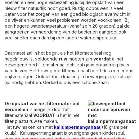
voeren en een hoge visbezetting is bij de opstart van een
nieuw filter natuurlijk nooit goed. Rustig opbouwen is veel
beter voor het zorgen van een goed biologisch evenwicht in
de vijver en kunnen veel problemen worden voorkomen. Bij
een hogere watertemperatuur (vanaf zo’n 20 graden) zal de
aangroei en vermeerdering van de bacteriën aangroei ook
veel sneller gaan dan bij een lagere watertemperatuur.
Daarnaast zal in het begin, als het filtermateriaal nog
hagelnieuw is, voldoende
ruw
moeten zijn
voordat
al het
bewegend bed filtermateriaal echt zal gaan draaien in plaats
van drijven. Het bewegend filtermateriaal heeft dus een enorm
drijfvermogen. Ook dit (het draaien / in beweging zijn) zal zijn
tijd nodig hebben. Geduld is dus een schone zaak.
De opstart van het filtermateriaal
versnellen
is mogelijk door het
filtermateriaal
VOORDAT
u het in het
filter plaatst ruw te maken.
Het ruw maken kan met
kaliumpermanganaat
(16 gram per
kuub). Kaliumpermanganaat is overigens geen kinderspul,
lees de gevaren en het gebruik van dit product goed door