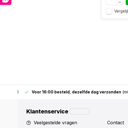
Vergelij
 & BE)
Voor 16:00 besteld
,
dezelfde dag verzonden
(mits v
Klantenservice
Veelgestelde vragen
Contact