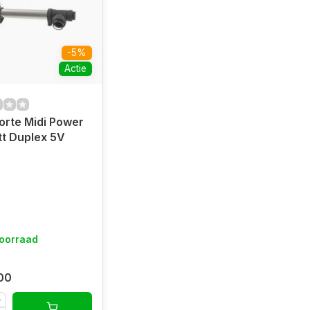
-5%
Actie
rte Midi Power
t Duplex 5V
oorraad
00