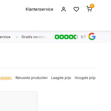
0
Klantenservice
9.7
rvice
Gratis verzending
vanaf €75 (NL & BE)
Voor 16:
bekeken
Nieuwste producten
Laagste prijs
Hoogste prijs