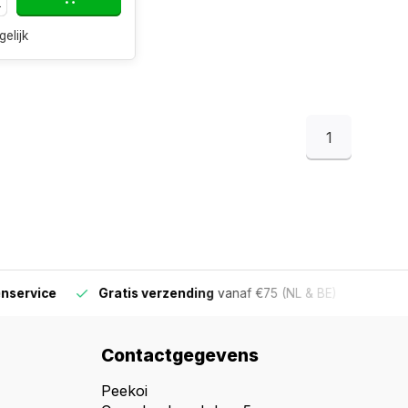
gelijk
1
ervice
Gratis verzending
vanaf €75 (NL & BE)
Voor 16
Contactgegevens
Peekoi