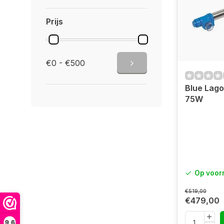
Prijs
€0 - €500
Blue Lag
75W
Op voor
€519,00
€479,00
9,6