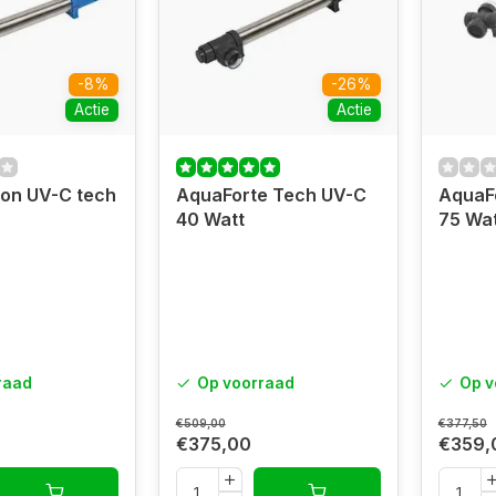
-8%
-26%
Actie
Actie
oon UV-C tech
AquaForte Tech UV-C
AquaFo
40 Watt
75 Wat
raad
Op voorraad
Op v
€509,00
€377,50
€375,00
€359,