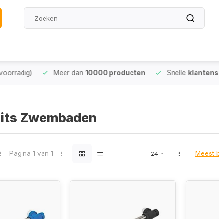
oorradig)
Meer dan
10000 producten
Snelle
klantense
its Zwembaden
Pagina 1 van 1
Meest 