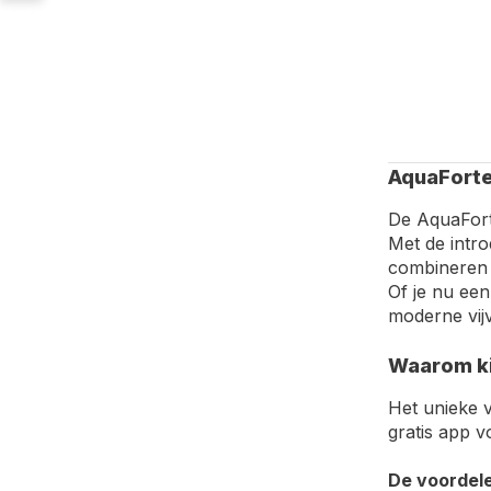
AquaForte
De AquaFort
Met de intr
combineren k
Of je nu een
moderne vijv
Waarom ki
Het unieke 
gratis app 
De voordel