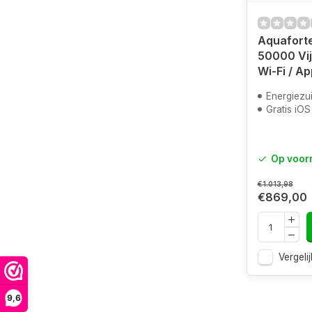
Aquaforte
50000 Vi
Wi-Fi / Ap
Energiezuinig,
Gratis iO
Op voor
€1.013,98
€869,00
Vergelij
9,6