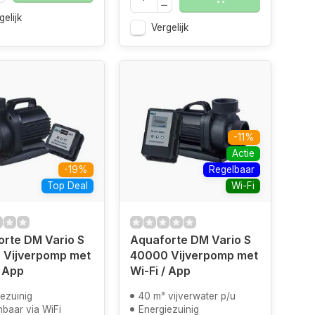
gelijk
Vergelijk
-11%
Actie
-19%
Regelbaar
Top Deal
Wi-Fi
rte DM Vario S
Aquaforte DM Vario S
 Vijverpomp met
40000 Vijverpomp met
/ App
Wi-Fi / App
ezuinig
40 m³ vijverwater p/u
baar via WiFi
Energiezuinig