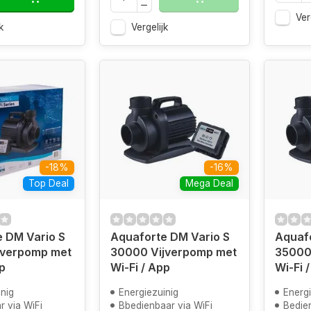
Ver
k
Vergelijk
-18%
-16%
Top Deal
Mega Deal
 DM Vario S
Aquaforte DM Vario S
Aquafo
jverpomp met
30000 Vijverpomp met
35000
p
Wi-Fi / App
Wi-Fi 
nig
Energiezuinig
Energi
r via WiFi
Bbedienbaar via WiFi
Bedien