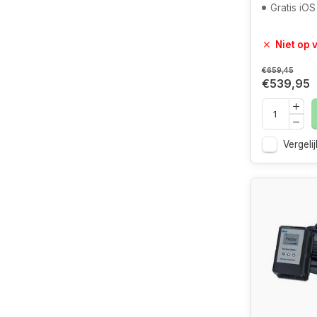
Gratis iO
Niet op 
€659,45
€539,95
Vergelij