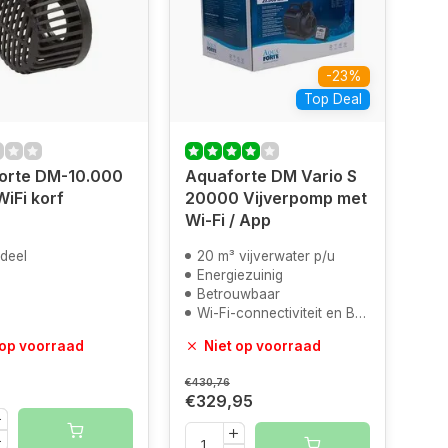
-23%
Top Deal
orte DM-10.000
Aquaforte DM Vario S
WiFi korf
20000 Vijverpomp met
Wi-Fi / App
deel
20 m³ vijverwater p/u
Energiezuinig
Betrouwbaar
Wi-Fi-connectiviteit en Bediening
 op voorraad
Niet op voorraad
€430,76
€329,95