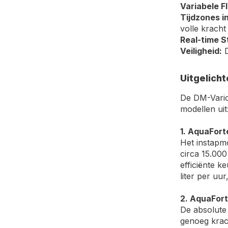
Variabele F
Tijdzones in
volle kracht
Real-time S
Veiligheid:
D
Uitgelicht
De DM-Vario
modellen uit
1. AquaFort
Het instapmo
circa 15.000
efficiënte k
liter per uur
2. AquaFort
De absolute 
genoeg krach