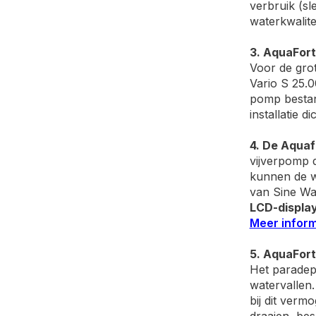
verbruik (sl
waterkwalitei
3. AquaFort
Voor de grot
Vario S 25.
pomp bestand
installatie di
4. De Aqua
vijverpomp d
kunnen de w
van Sine Wav
LCD-displa
Meer informa
5. AquaFort
Het paradepa
watervallen
bij dit verm