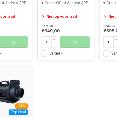
S of Android APP
Gratis iOS of Android APP
Gratis
voorraad
Niet op voorraad
Niet
€774,50
€733,26
€649,00
€595,
k
Vergelijk
Ver
-14%
Top Deal