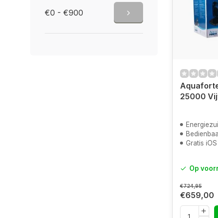
€0 - €900
Aquaforte
25000 Vi
Energiezui
Bedienbaa
Gratis iO
Op voor
€724,95
€659,00