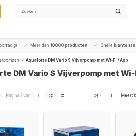
oorradig)
Meer dan
10000 producten
Snelle
klantense
verpompen
Aquaforte DM Vario S Vijverpomp met Wi-Fi / App
rte DM Vario S Vijverpomp met Wi-F
Pagina 1 van 1
Meest 