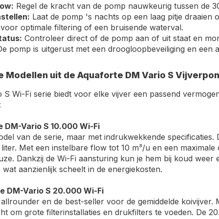
low:
Regel de kracht van de pomp nauwkeurig tussen de 
stellen:
Laat de pomp 's nachts op een laag pitje draaien
 voor optimale filtering of een bruisende waterval.
tatus:
Controleer direct of de pomp aan of uit staat en mon
e pomp is uitgerust met een droogloopbeveiliging en een au
e Modellen uit de Aquaforte DM Vario S Vijverpom
 S Wi-Fi serie biedt voor elke vijver een passend vermoge
:
e DM-Vario S 10.000 Wi-Fi
del van de serie, maar met indrukwekkende specificaties. D
 liter. Met een instelbare flow tot 10 m³/u en een maximale 
euze. Dankzij de Wi-Fi aansturing kun je hem bij koud weer
, wat aanzienlijk scheelt in de energiekosten.
e DM-Vario S 20.000 Wi-Fi
allrounder en de best-seller voor de gemiddelde koivijver. 
t om grote filterinstallaties en drukfilters te voeden. De 20