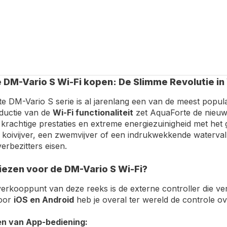
 DM-Vario S Wi-Fi kopen: De Slimme Revolutie i
e DM-Vario S serie is al jarenlang een van de meest popu
oductie van de
Wi-Fi functionaliteit
zet AquaForte de nieuw
rachtige prestaties en extreme energiezuinigheid met het 
 koivijver, een zwemvijver of een indrukwekkende waterval he
erbezitters eisen.
ezen voor de DM-Vario S Wi-Fi?
verkooppunt van deze reeks is de externe controller die v
voor
iOS en Android
heb je overal ter wereld de controle ove
en van App-bediening: