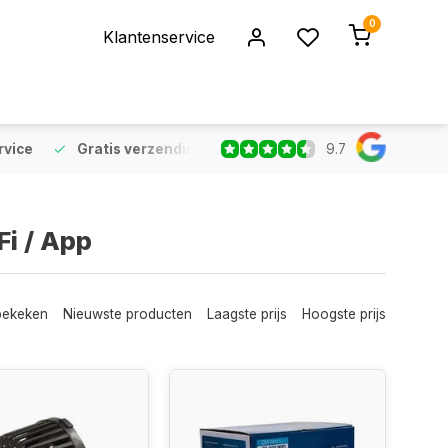
0
Klantenservice
9.7
rvice
Gratis verzending
vanaf €75 (NL & BE)
Voor 16:
i / App
bekeken
Nieuwste producten
Laagste prijs
Hoogste prijs