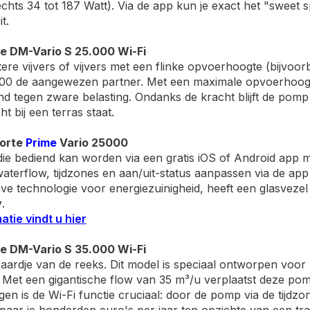
echts 34 tot 187 Watt). Via de app kun je exact het "sweet s
t.
e DM-Vario S 25.000 Wi-Fi
ere vijvers of vijvers met een flinke opvoerhoogte (bijvoor
000 de aangewezen partner. Met een maximale opvoerhoogt
 tegen zware belasting. Ondanks de kracht blijft de pomp flu
cht bij een terras staat.
forte
Prime
Vario 25000
ie bediend kan worden via een gratis iOS of Android app m
aterflow, tijdzones en aan/uit-status aanpassen via de a
e technologie voor energiezuinigheid, heeft een glasvezel 
y
.
tie vindt u hier
e DM-Vario S 35.000 Wi-Fi
ardje van de reeks. Dit model is speciaal ontworpen voor p
. Met een gigantische flow van 35 m³/u verplaatst deze p
ogen is de Wi-Fi functie cruciaal: door de pomp via de tijdzo