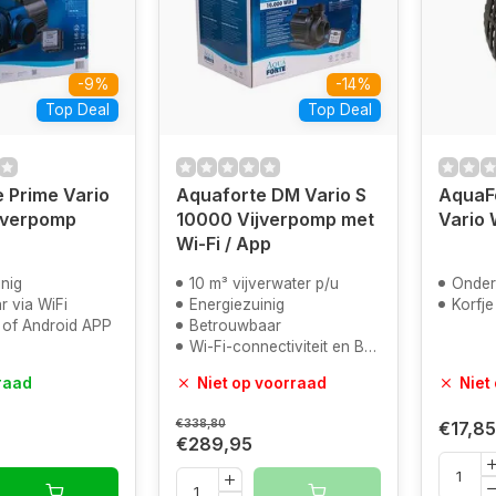
-9%
-14%
Top Deal
Top Deal
 Prime Vario
Aquaforte DM Vario S
AquaF
jverpomp
10000 Vijverpomp met
Vario 
Wi-Fi / App
nig
10 m³ vijverwater p/u
Onder
r via WiFi
Energiezuinig
Korfje
S of Android APP
Betrouwbaar
Wi-Fi-connectiviteit en Bediening
raad
Niet op voorraad
Niet
€338,80
€17,85
€289,95