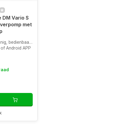
 DM Vario S
jverpomp met
p
 bedienbaar via WiFi
S of Android APP
raad
k