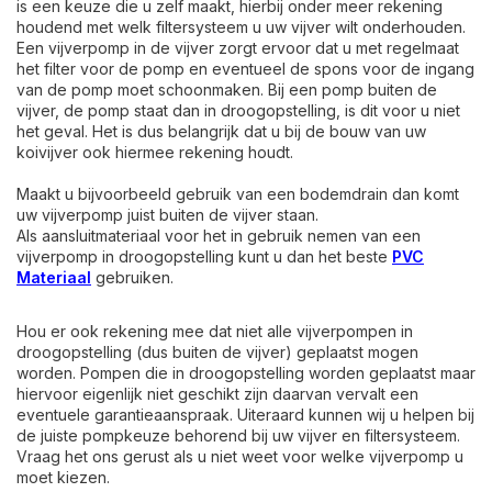
is een keuze die u zelf maakt, hierbij onder meer rekening
houdend met welk filtersysteem u uw vijver wilt onderhouden.
Een vijverpomp in de vijver zorgt ervoor dat u met regelmaat
het filter voor de pomp en eventueel de spons voor de ingang
van de pomp moet schoonmaken. Bij een pomp buiten de
vijver,
de pomp staat dan in droogopstelling
, is dit voor u niet
het geval. Het is dus belangrijk dat u bij de bouw van uw
koivijver ook hiermee rekening houdt.
Maakt u bijvoorbeeld gebruik van een bodemdrain dan komt
uw vijverpomp juist buiten de vijver staan.
Als aansluitmateriaal voor het in gebruik nemen van een
vijverpomp in droogopstelling kunt u dan het beste
PVC
Materiaal
gebruiken.
Hou er ook rekening mee dat niet alle vijverpompen in
droogopstelling (dus buiten de vijver) geplaatst mogen
worden. Pompen die in droogopstelling worden geplaatst maar
hiervoor eigenlijk niet geschikt zijn daarvan vervalt een
eventuele garantieaanspraak. Uiteraard kunnen wij u helpen bij
de juiste pompkeuze behorend bij uw vijver en filtersysteem.
Vraag het ons gerust als u niet weet voor welke vijverpomp u
moet kiezen.