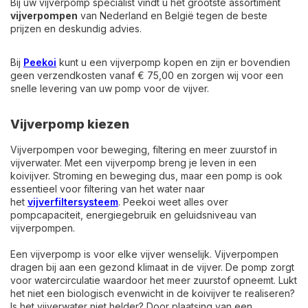
Bij uw vijverpomp specialist vindt u het grootste assortiment
vijverpompen
van Nederland en België tegen de beste
prijzen en deskundig advies.
Bij
Peekoi
kunt u een vijverpomp kopen en zijn er bovendien
geen verzendkosten vanaf € 75,00 en zorgen wij voor een
snelle levering van uw pomp voor de vijver.
Vijverpomp kiezen
Vijverpompen voor beweging, filtering en meer zuurstof in
vijverwater. Met een vijverpomp breng je leven in een
koivijver. Stroming en beweging dus, maar een pomp is ook
essentieel voor filtering van het water naar
het
vijverfiltersysteem
. Peekoi weet alles over
pompcapaciteit, energiegebruik en geluidsniveau van
vijverpompen.
Een vijverpomp is voor elke vijver wenselijk. Vijverpompen
dragen bij aan een gezond klimaat in de vijver. De pomp zorgt
voor watercirculatie waardoor het meer zuurstof opneemt. Lukt
het niet een biologisch evenwicht in de koivijver te realiseren?
Is het vijverwater niet helder? Door plaatsing van een