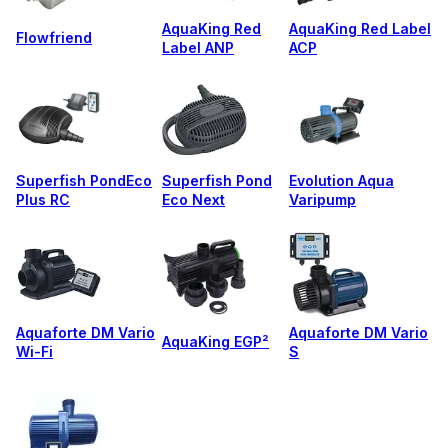
AquaKing Red
AquaKing Red Label
Flowfriend
Label ANP
ACP
Superfish PondEco
Superfish Pond
Evolution Aqua
Plus RC
Eco Next
Varipump
Aquaforte DM Vario
Aquaforte DM Vario
AquaKing EGP²
Wi-Fi
S