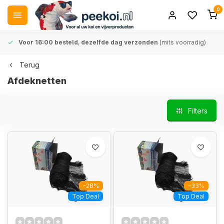
0
Voor 16:00 besteld
,
dezelfde dag verzonden
(mits voorradig)
Terug
Afdeknetten
Filters
-28%
-33%
Top Deal
Top Deal