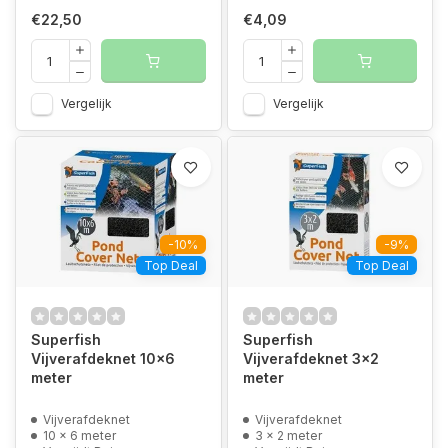
€22,50
€4,09
Vergelijk
Vergelijk
-10%
-9%
Top Deal
Top Deal
Superfish
Superfish
Vijverafdeknet 10x6
Vijverafdeknet 3x2
meter
meter
Vijverafdeknet
Vijverafdeknet
10 x 6 meter
3 x 2 meter