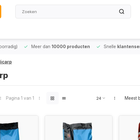
oorradig)
Meer dan
10000 producten
Snelle
klantense
icarp
rp
Pagina 1 van 1
Meest 