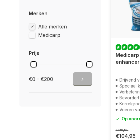
Merken
Alle merken
Medicarp
Prijs
Medicarp
enhancer
€0 - €200
Drijvend 
Speciaal 
Verbetering v
Bevordert g
Korrelgroo
Voeren va
Op voor
€119,95
€104,95