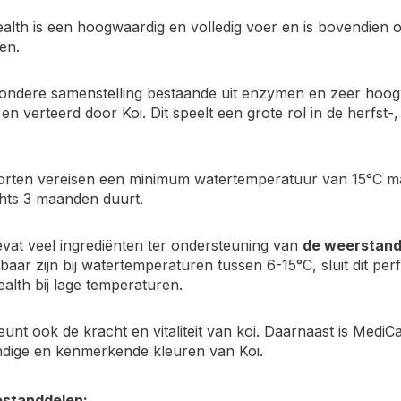
lth is een hoogwaardig en volledig voer en is bovendien o
en.
zondere samenstelling bestaande uit enzymen en zeer hoog
 verteerd door Koi. Dit speelt een grote rol in de herfst-,
orten vereisen een minimum watertemperatuur van 15°C maa
chts 3 maanden duurt.
vat veel ingrediënten ter ondersteuning van
de weerstan
aar zijn bij watertemperaturen tussen 6-15°C, sluit dit per
lth bij lage temperaturen.
eunt ook de kracht en vitaliteit van koi. Daarnaast is MediC
ndige en kenmerkende kleuren van Koi.
standdelen: