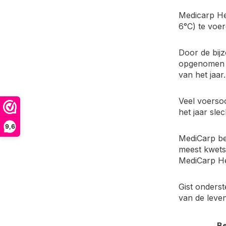
Medicarp Hea
6°C) te voer
Door de bij
opgenomen en
van het jaar.
Veel voerso
het jaar sle
9,6
MediCarp be
meest kwetsb
MediCarp Hea
Gist onderst
van de leve
Be