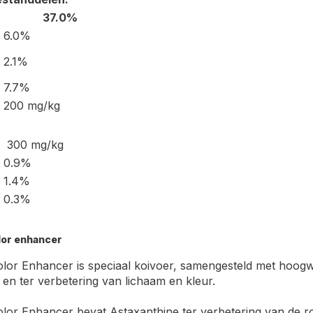
37.0%
6.0%
2.1%
7.7%
200 mg/kg
300 mg/kg
0.9%
1.4%
0.3%
lor enhancer
lor Enhancer is speciaal koivoer, samengesteld met hoogw
en ter verbetering van lichaam en kleur.
lor Enhancer bevat Astaxanthine ter verbetering van de ro