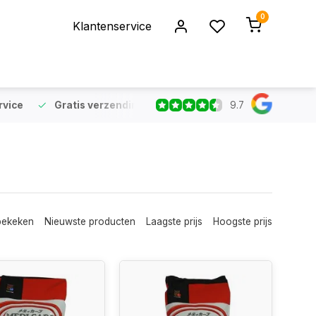
0
Klantenservice
9.7
rvice
Gratis verzending
vanaf €75 (NL & BE)
Voor 16:
bekeken
Nieuwste producten
Laagste prijs
Hoogste prijs