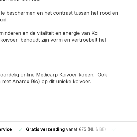
i te beschermen en het contrast tussen het rood en
uid.
inderen en de vitaliteit en energie van Koi
koivoer, behoudt zijn vorm en vertroebelt het
voordelig online Medicarp Koivoer kopen. Ook
 met Anarex Bio) op dit unieke koivoer.
ervice
Gratis verzending
vanaf €75 (NL & BE)
Voor 16