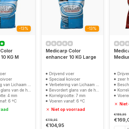
-13%
-13%
 Color
Medicarp Color
Medic
 10 KG M
enhancer 10 KG Large
Mediu
voer
Drijvend voer
Drijve
koivoer
Speciaal koivoer
zeer 
an Lichaam en Kleur
Verbetering van Lichaam en Kleur
Besch
lans van de huid
Bevordert glans van de huid
Korrel
tte: 4 mm
Korrelgrootte: 7 mm
Voere
naf: 6 ºC
Voeren vanaf: 6 ºC
Niet
raad
Niet op voorraad
€189,95
€169,
€119,95
€104,95