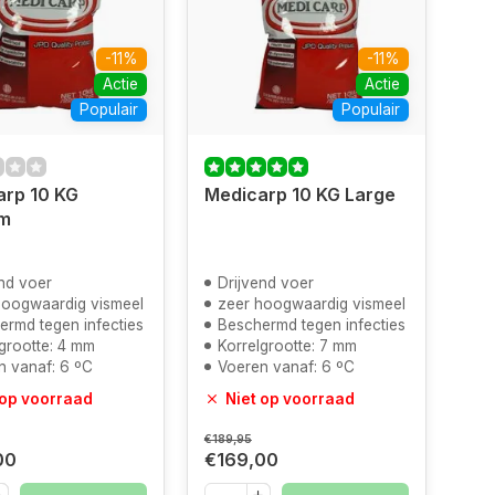
-11%
-11%
Actie
Actie
Populair
Populair
arp 10 KG
Medicarp 10 KG Large
m
nd voer
Drijvend voer
hoogwaardig vismeel
zeer hoogwaardig vismeel
ermd tegen infecties
Beschermd tegen infecties
grootte: 4 mm
Korrelgrootte: 7 mm
n vanaf: 6 ºC
Voeren vanaf: 6 ºC
 op voorraad
Niet op voorraad
€189,95
00
€169,00