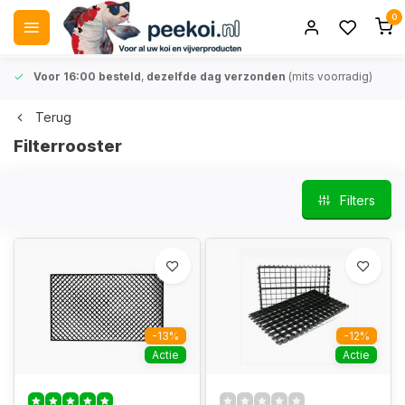
0
Voor 16:00 besteld
,
dezelfde dag verzonden
(mits voorradig)
Terug
Filterrooster
Filters
-13%
-12%
Actie
Actie