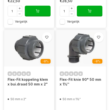
€22,50
€28,50
Vergelijk
Vergelijk
-8%
-8%
Flex-Fit koppeling klem
Flex-Fit knie 90° 50 mm
x bui.draad 50 mm x 2"
x 1½''
50 mm x 2"
50 mm x 1½''