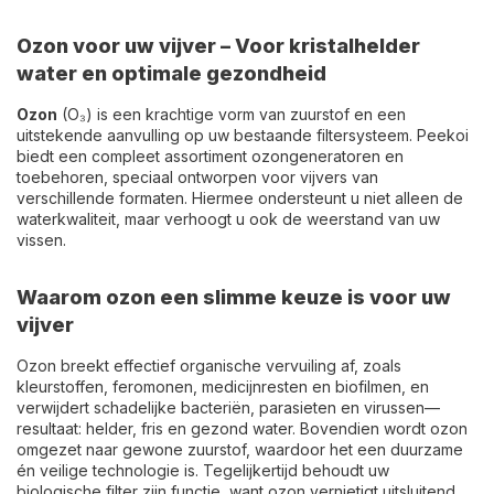
Ozon voor uw vijver – Voor kristalhelder
water en optimale gezondheid
Ozon
(O₃) is een krachtige vorm van zuurstof en een
uitstekende aanvulling op uw bestaande filtersysteem. Peekoi
biedt een compleet assortiment ozongeneratoren en
toebehoren, speciaal ontworpen voor vijvers van
verschillende formaten. Hiermee ondersteunt u niet alleen de
waterkwaliteit, maar verhoogt u ook de weerstand van uw
vissen.
Waarom ozon een slimme keuze is voor uw
vijver
Ozon breekt effectief organische vervuiling af, zoals
kleurstoffen, feromonen, medicijnresten en biofilmen, en
verwijdert schadelijke bacteriën, parasieten en virussen—
resultaat: helder, fris en gezond water. Bovendien wordt ozon
omgezet naar gewone zuurstof, waardoor het een duurzame
én veilige technologie is. Tegelijkertijd behoudt uw
biologische filter zijn functie, want ozon vernietigt uitsluitend