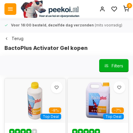
0
Voor 16:00 besteld
,
dezelfde dag verzonden
(mits voorradig)
Terug
BactoPlus Activator Gel kopen
Filters
-8%
-7%
Top Deal
Top Deal