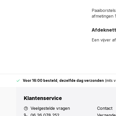
Paaiborstels
afmetingen 
Afdeknette
Een vijver a
 & BE)
Voor 16:00 besteld
,
dezelfde dag verzonden
(mits v
Klantenservice
Veelgestelde vragen
Contact
06 26 078 252
Verzende