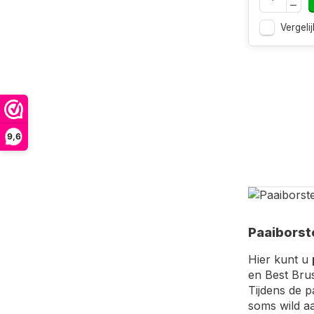
Vergelij
9,6
Paaiborst
Hier kunt u
en Best Bru
Tijdens de p
soms wild a