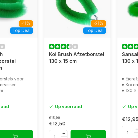
-11%
-21%
Top Deal
Top Deal
h
Koi Brush Afzetborstel
Sansai
borstel
130 x 15 cm
130 x 
m
orstels voor:
Eieraf
vervissen
Koi en
cm
130 x
raad
Op voorraad
Op v
€15,90
€12,9
€12,50