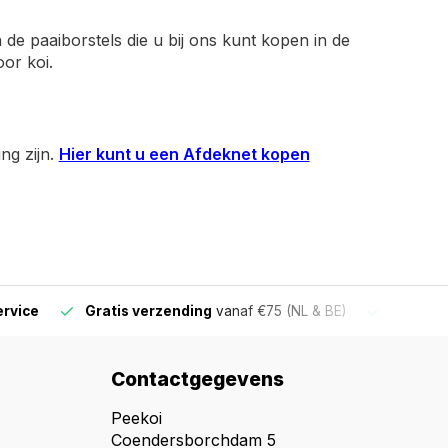
n de paaiborstels die u bij ons kunt kopen in de
or koi.
ng zijn.
Hier kunt u een Afdeknet kopen
ervice
Gratis verzending
vanaf €75 (NL & BE)
Voor 16
Contactgegevens
Peekoi
Coendersborchdam 5