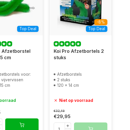
-8%
Top Deal
Top Deal
 Afzetborstel
Koi Pro Afzetbortels 2
15 cm
stuks
zetborstels voor:
Afzetborstels
 vijvervissen
2 stuks
 15 cm
120 x 14 cm
oorraad
Niet op voorraad
€32,49
5
€29,95