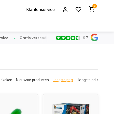
0
Klantenservice
9.7
rvice
Gratis verzending
vanaf €75 (NL & BE)
Voor 16:
bekeken
Nieuwste producten
Laagste prijs
Hoogste prijs