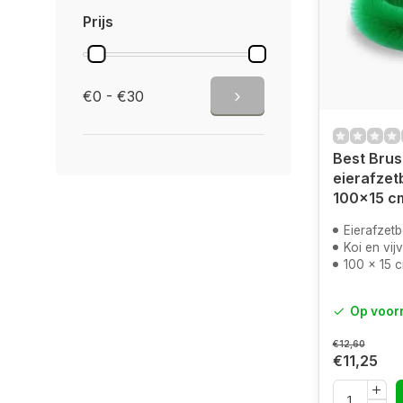
Prijs
€0 - €30
Best Brus
eierafzet
100x15 c
Eierafzetb
Koi en vij
100 x 15 
Op voor
€12,60
€11,25