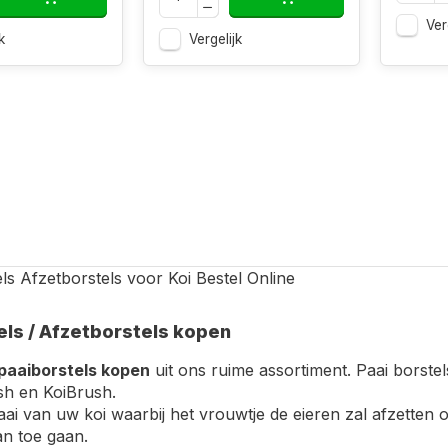
Ver
k
Vergelijk
els / Afzetborstels kopen
paaiborstels kopen
uit ons ruime assortiment. Paai borste
sh en KoiBrush.
aai van uw koi waarbij het vrouwtje de eieren zal afzetten o
an toe gaan.