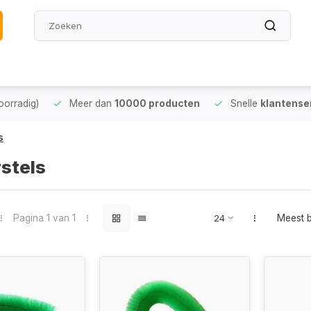
oorradig)
Meer dan
10000 producten
Snelle
klantense
s
stels
Pagina 1 van 1
Meest 