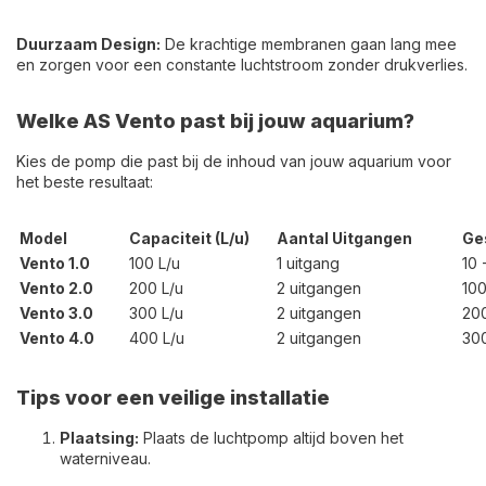
Duurzaam Design:
De krachtige membranen gaan lang mee
en zorgen voor een constante luchtstroom zonder drukverlies.
Welke AS Vento past bij jouw aquarium?
Kies de pomp die past bij de inhoud van jouw aquarium voor
het beste resultaat:
Model
Capaciteit (L/u)
Aantal Uitgangen
Ges
Vento 1.0
100
L/u
1 uitgang
10 
Vento 2.0
200
L/u
2 uitgangen
100
Vento 3.0
300
L/u
2 uitgangen
200
Vento 4.0
400
L/u
2 uitgangen
30
Tips voor een veilige installatie
Plaatsing:
Plaats de luchtpomp altijd boven het
waterniveau.