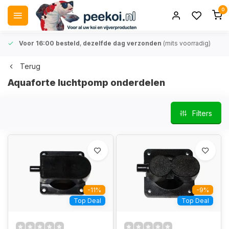
0
Voor 16:00 besteld
,
dezelfde dag verzonden
(mits voorradig)
Terug
Aquaforte luchtpomp onderdelen
Filters
-11%
-9%
Top Deal
Top Deal