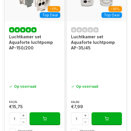
-11%
-10%
Top Deal
Top Deal
Luchtkamer set
Luchtkamer set
Aquaforte luchtpomp
Aquaforte luchtpomp
AP-150/200
AP-35/45
Op voorraad
Op voorraad
€17,75
€8,90
€15,75
€7,99