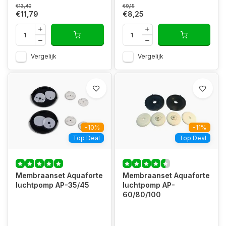
€13,40
€9,15
€11,79
€8,25
Vergelijk
Vergelijk
-10%
-11%
Top Deal
Top Deal
Membraanset Aquaforte
Membraanset Aquaforte
luchtpomp AP-35/45
luchtpomp AP-
60/80/100