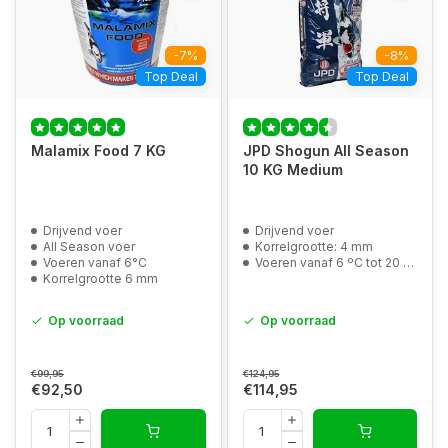
-7%
-8%
Top Deal
Top Deal
Malamix Food 7 KG
JPD Shogun All Season
10 KG Medium
Drijvend voer
Drijvend voer
All Season voer
Korrelgrootte: 4 mm
Voeren vanaf 6°C
Voeren vanaf 6 ºC tot 20 ºC
Korrelgrootte 6 mm
Op voorraad
Op voorraad
€99,95
€124,95
€92,50
€114,95