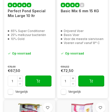
Perfect Pond Special
Basic Mix 6 mm 15 KG
Mix Large 10 ltr
65% Super Conditioner
Drijvend Voer
25% melkzuur bacteriën
Basis Voer
10% Gold
Voor de meeste siervissen
Voeren vanaf vanaf 8º C
Op voorraad
Op voorraad
€74,00
€84,52
€67,50
€72,50
Vergelijk
Vergelijk