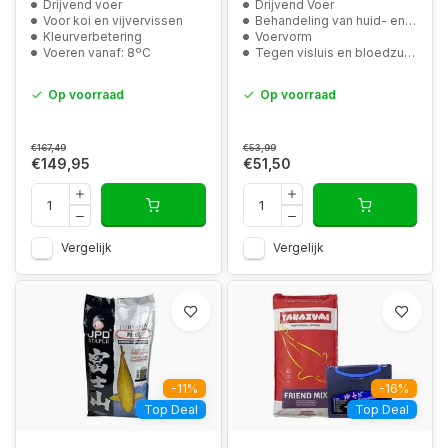
Drijvend voer
Drijvend Voer
Voor koi en vijvervissen
Behandeling van huid- en kieuwwormen
Kleurverbetering
Voervorm
Voeren vanaf: 8ºC
Tegen visluis en bloedzuigers
Op voorraad
Op voorraad
€167,49
€53,99
€149,95
€51,50
Vergelijk
Vergelijk
-11%
-16%
Top Deal
Top Deal