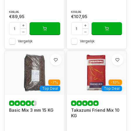
€98,95
€119,95
€89,95
€107,95
Vergelijk
Vergelijk
-7%
-10%
Top Deal
Top Deal
Basic Mix 3 mm 15 KG
Takazumi Friend Mix 10
KG