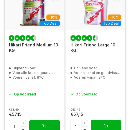
-10%
-10%
Top Deal
Top Deal
Hikari Friend Medium 10
Hikari Friend Large 10
KG
KG
Drijvend voer
Drijvend voer
Voor alle koi en goudvissen
Voor alle koi en goudvissen
Voeren vanaf: 8ºC
Voeren vanaf: 8ºC
Op voorraad
Op voorraad
€63,49
€63,49
€57,15
€57,15