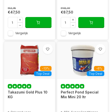
€52,95
€102,00
€47,50
€87,50
Vergelijk
Vergelijk
-13%
-6%
Top Deal
Top Deal
Takazumi Gold Plus 10
Perfect Pond Special
KG
Mix Mini 20 ltr