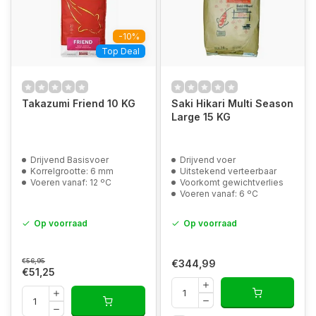
-10%
Top Deal
Takazumi Friend 10 KG
Saki Hikari Multi Season
Large 15 KG
Drijvend Basisvoer
Drijvend voer
Korrelgrootte: 6 mm
Uitstekend verteerbaar
Voeren vanaf: 12 ºC
Voorkomt gewichtverlies
Voeren vanaf: 6 ºC
Op voorraad
Op voorraad
€56,95
€344,99
€51,25