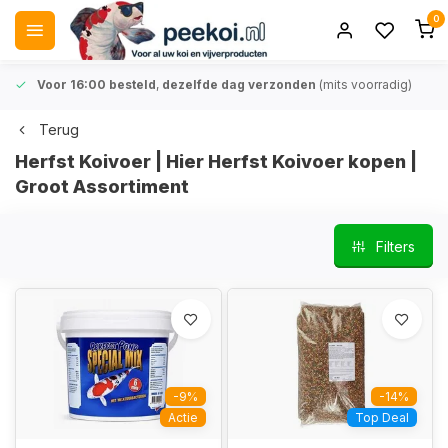
0
Voor 16:00 besteld
,
dezelfde dag verzonden
(mits voorradig)
Terug
Herfst Koivoer | Hier Herfst Koivoer kopen |
Groot Assortiment
Filters
-9%
-14%
Actie
Top Deal