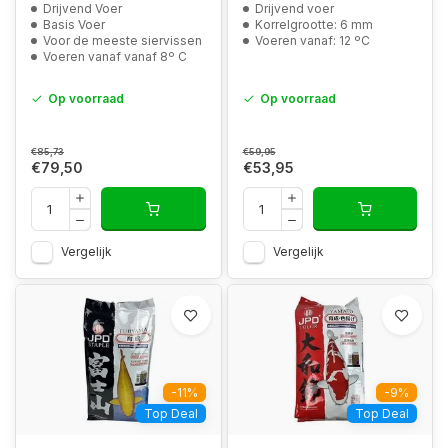
Drijvend Voer
Drijvend voer
Basis Voer
Korrelgrootte: 6 mm
Voor de meeste siervissen
Voeren vanaf: 12 ºC
Voeren vanaf vanaf 8º C
Op voorraad
Op voorraad
€85,73
€59,95
€79,50
€53,95
Vergelijk
Vergelijk
-11%
-9%
Top Deal
Top Deal