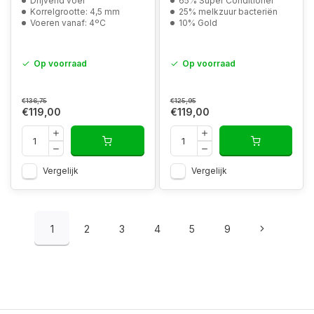
Drijvend voer
65% Super Conditioner
Korrelgrootte: 4,5 mm
25% melkzuur bacteriën
Voeren vanaf: 4ºC
10% Gold
Op voorraad
Op voorraad
€136,75
€125,95
€119,00
€119,00
Vergelijk
Vergelijk
1
2
3
4
5
9