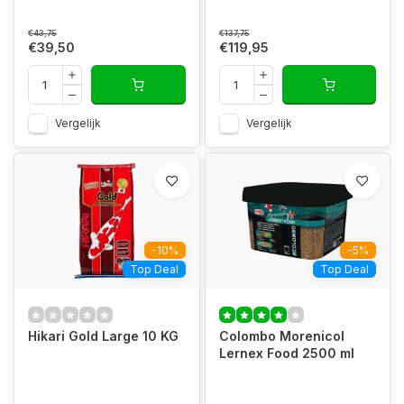
€43,75
€137,75
€39,50
€119,95
Vergelijk
Vergelijk
-10%
-5%
Top Deal
Top Deal
Hikari Gold Large 10 KG
Colombo Morenicol
Lernex Food 2500 ml