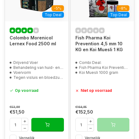
-5%
-8%
Top Deal
Top Deal
Colombo Morenicol
Fish Pharma Koi
Lernex Food 2500 ml
Prevention 4,5 mm 10
KG en Koi Muesli 1 KG
Drijvend Voer
Combi Deal:
Behandeling van huid- en kieuwwormen
Fish Pharma Koi Prevention 10 KG
Voervorm
Koi Muesli 1000 gram
Tegen visluis en bloedzuigers
Op voorraad
Niet op voorraad
€53,99
€164,95
€51,50
€152,50
Vergelijk
Vergelijk