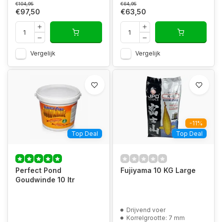
€104,95
€64,95
€97,50
€63,50
Vergelijk
Vergelijk
-11%
Top Deal
Top Deal
Perfect Pond
Fujiyama 10 KG Large
Goudwinde 10 ltr
Drijvend voer
Korrelgrootte: 7 mm