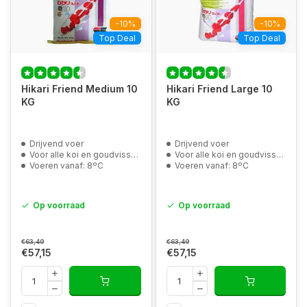
-10%
-10%
Top Deal
Top Deal
Hikari Friend Medium 10
Hikari Friend Large 10
KG
KG
Drijvend voer
Drijvend voer
Voor alle koi en goudvissen
Voor alle koi en goudvissen
Voeren vanaf: 8ºC
Voeren vanaf: 8ºC
Op voorraad
Op voorraad
€63,49
€63,49
€57,15
€57,15