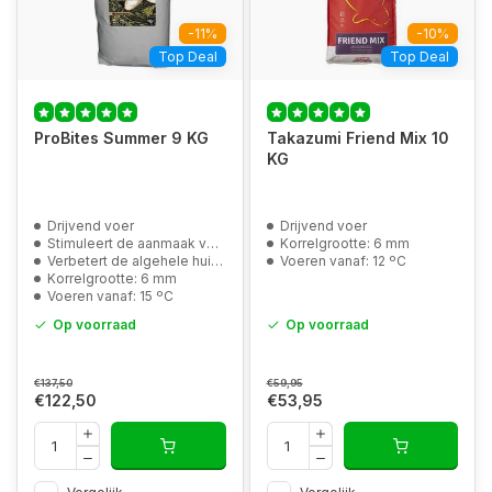
-11%
-10%
Top Deal
Top Deal
ProBites Summer 9 KG
Takazumi Friend Mix 10
KG
Drijvend voer
Drijvend voer
Stimuleert de aanmaak van de slijmcellen
Korrelgrootte: 6 mm
Verbetert de algehele huidkwaliteit
Voeren vanaf: 12 ºC
Korrelgrootte: 6 mm
Voeren vanaf: 15 ºC
Op voorraad
Op voorraad
€137,50
€59,95
€122,50
€53,95