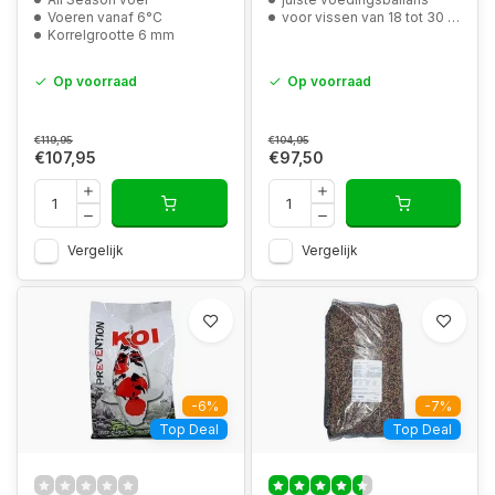
Voeren vanaf 6°C
voor vissen van 18 tot 30 mm
Korrelgrootte 6 mm
Op voorraad
Op voorraad
€119,95
€104,95
€107,95
€97,50
Vergelijk
Vergelijk
-6%
-7%
Top Deal
Top Deal