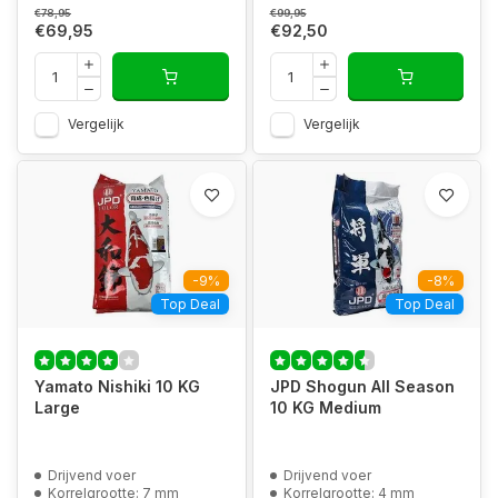
€78,95
€99,95
€69,95
€92,50
Vergelijk
Vergelijk
-9%
-8%
Top Deal
Top Deal
Yamato Nishiki 10 KG
JPD Shogun All Season
Large
10 KG Medium
Drijvend voer
Drijvend voer
Korrelgrootte: 7 mm
Korrelgrootte: 4 mm