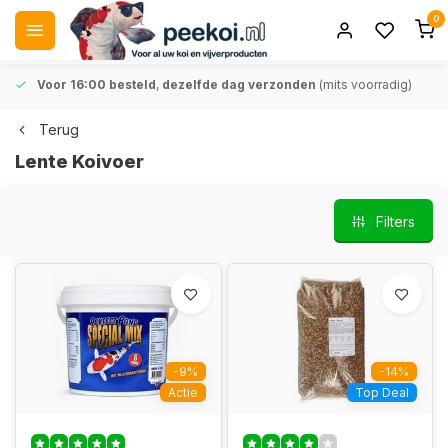
0
Voor 16:00 besteld
,
dezelfde dag verzonden
(mits voorradig)
Terug
Lente Koivoer
Filters
-9%
-14%
Actie
Top Deal