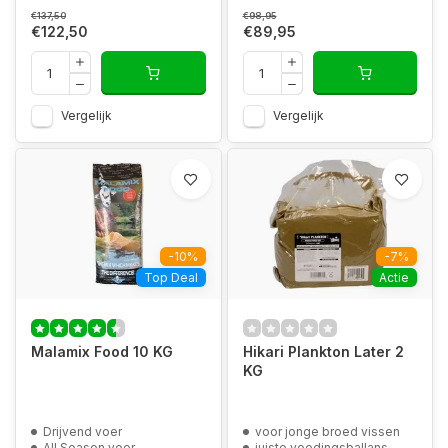
€137,50
€98,95
€122,50
€89,95
Vergelijk
Vergelijk
-10%
-7%
Top Deal
Actie
Malamix Food 10 KG
Hikari Plankton Later 2
KG
Drijvend voer
voor jonge broed vissen
All Season voer
juiste voedingsballans