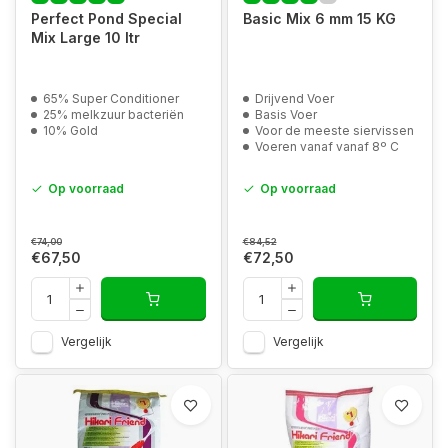
Perfect Pond Special
Basic Mix 6 mm 15 KG
Mix Large 10 ltr
65% Super Conditioner
Drijvend Voer
25% melkzuur bacteriën
Basis Voer
10% Gold
Voor de meeste siervissen
Voeren vanaf vanaf 8º C
Op voorraad
Op voorraad
€74,00
€84,52
€67,50
€72,50
Vergelijk
Vergelijk