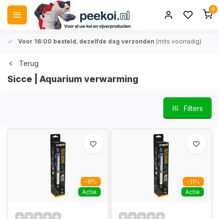
0
Voor 16:00 besteld
,
dezelfde dag verzonden
(mits voorradig)
Terug
Sicce | Aquarium verwarming
Filters
-8%
-11%
Actie
Actie