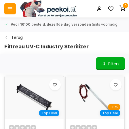
0
Voor 16:00 besteld
,
dezelfde dag verzonden
(mits voorradig)
Terug
Filtreau UV-C Industry Sterilizer
Filters
-8%
Top Deal
Top Deal