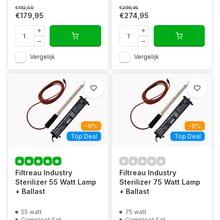
€192,50
€299,95
€179,95
€274,95
Vergelijk
Vergelijk
-8%
-8%
Top Deal
Top Deal
Filtreau Industry
Filtreau Industry
Sterilizer 55 Watt Lamp
Sterilizer 75 Watt Lamp
+ Ballast
+ Ballast
55 watt
75 watt
Compleet Set
Compleet Set