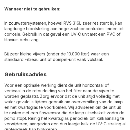
Wanneer niet te gebruiken:
In zoutwatersystemen; hoewel RVS 316L zeer resistent is, kan
langdurige blootstelling aan hoge zoutconcentraties leiden tot
corrosie. Gebruik in dat geval een UV-C unit met een PVC of
titanium behuizing.
Bij zeer kleine vijvers (onder de 10.000 liter) waar een
standaard Filtreau unit of dompel-unit vaak volstaat.
Gebruiksadvies
Voor een optimale werking dient de unit horizontaal of
verticaal in de retourleiding van het filter naar de vijver te
worden geplaatst. Zorg ervoor dat de unit altijd volledig met
water gevuld is tijdens gebruik om oververhitting van de lamp
en het kwartsglas te voorkomen. Wij adviseren om de unit uit
te rusten met een flowsensor die de lamp uitschakelt zodra de
pomp stopt. Reinig het kwartsglas periodiek om kalkaanslag te
verwijderen, aangezien een dun laagje kalk de UV-C straling al
grotendeels kan blokkeren.