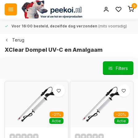
0
Voor 16:00 besteld
,
dezelfde dag verzonden
(mits voorradig)
Terug
XClear Dompel UV-C en Amalgaam
Filters
-21%
-20%
Actie
Actie