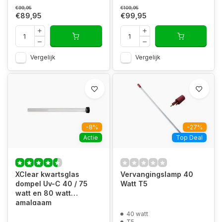
€99,95
€109,95
€89,95
€99,95
Vergelijk
Vergelijk
-8%
-27%
Actie
Top Deal
XClear kwartsglas
Vervangingslamp 40
dompel Uv-C 40 / 75
Watt T5
watt en 80 watt
amalgaam
40 watt
T5