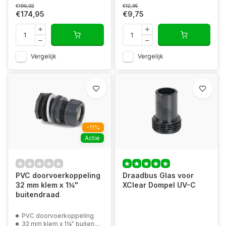
€196,02
€12,95
€174,95
€9,75
Vergelijk
Vergelijk
-11%
Actie
PVC doorvoerkoppeling
Draadbus Glas voor
32 mm klem x 1¼"
XClear Dompel UV-C
buitendraad
PVC doorvoerkoppeling
32 mm klem x 1¼" buitendraad