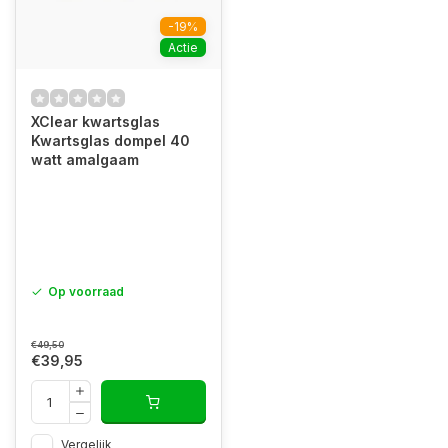
-19%
Actie
XClear kwartsglas
Kwartsglas dompel 40
watt amalgaam
Op voorraad
€49,50
€39,95
Vergelijk