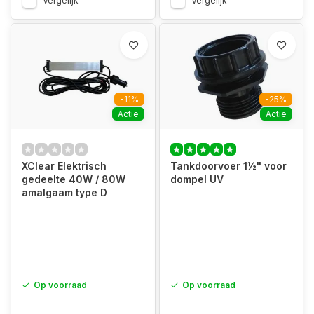
Vergelijk
Vergelijk
-11%
-25%
Actie
Actie
XClear Elektrisch
Tankdoorvoer 1½" voor
gedeelte 40W / 80W
dompel UV
amalgaam type D
Op voorraad
Op voorraad