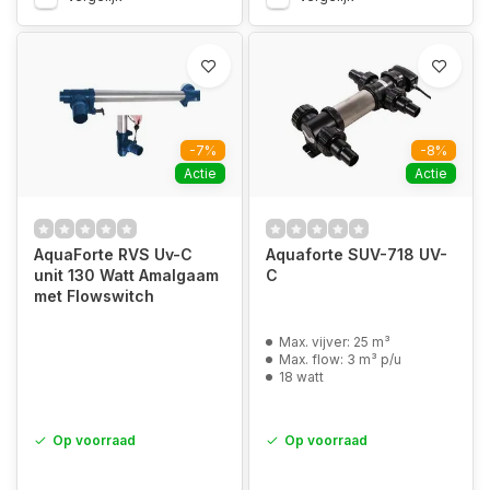
-7%
-8%
Actie
Actie
AquaForte RVS Uv-C
Aquaforte SUV-718 UV-
unit 130 Watt Amalgaam
C
met Flowswitch
Max. vijver: 25 m³
Max. flow: 3 m³ p/u
18 watt
Op voorraad
Op voorraad