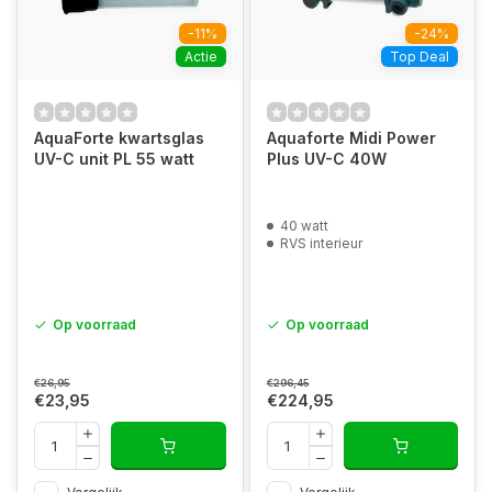
-11%
-24%
Actie
Top Deal
AquaForte kwartsglas
Aquaforte Midi Power
UV-C unit PL 55 watt
Plus UV-C 40W
40 watt
RVS interieur
Op voorraad
Op voorraad
€26,95
€296,45
€23,95
€224,95