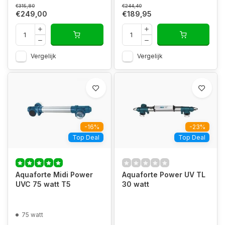
€315,80
€244,40
€249,00
€189,95
Vergelijk
Vergelijk
-16%
-23%
Top Deal
Top Deal
Aquaforte Midi Power
Aquaforte Power UV TL
UVC 75 watt T5
30 watt
75 watt