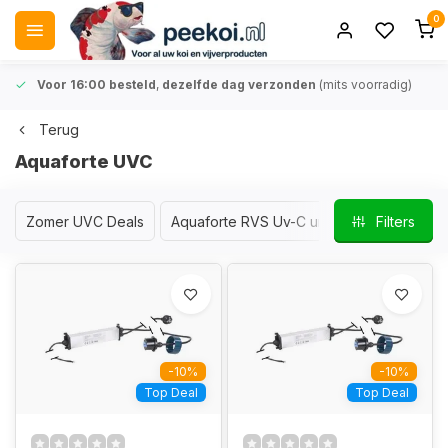
0
Voor 16:00 besteld
,
dezelfde dag verzonden
(mits voorradig)
Terug
Aquaforte UVC
Zomer UVC Deals
Aquaforte RVS Uv-C unit 130 Watt Amalga
Filters
-10%
-10%
Top Deal
Top Deal