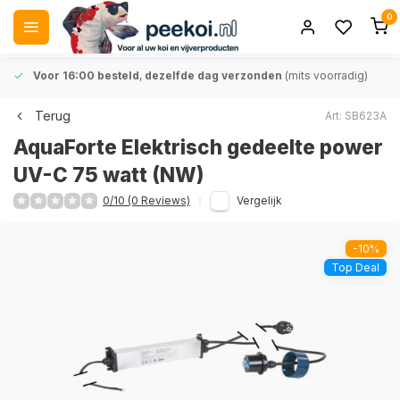
0
Voor 16:00 besteld
,
dezelfde dag verzonden
(mits voorradig)
Terug
Art: SB623A
AquaForte Elektrisch gedeelte power
UV-C 75 watt (NW)
0/10 (0 Reviews)
Vergelijk
-10%
Top Deal