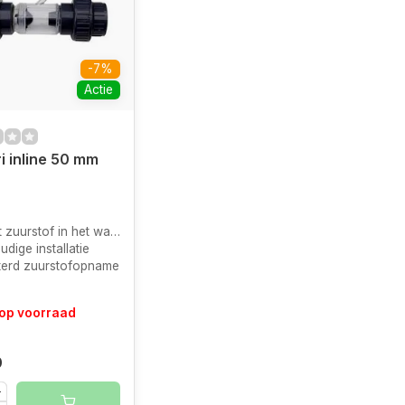
-7%
Actie
i inline 50 mm
 zuurstof in het water
dige installatie
terd zuurstofopname
 op voorraad
0