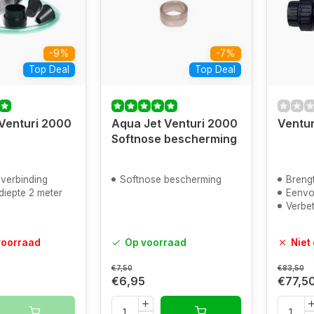
-9%
-7%
Top Deal
Top Deal
Venturi 2000
Aqua Jet Venturi 2000
Ventur
Softnose bescherming
mverbinding
Softnose bescherming
Brengt
diepte 2 meter
Eenvou
Verbe
voorraad
Op voorraad
Niet
€7,50
€83,50
€6,95
€77,5