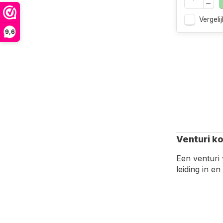
Vergelij
9,6
Venturi ko
Een venturi 
leiding in e