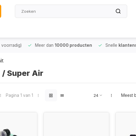
oorradig)
Meer dan
10000 producten
Snelle
klantense
ir
 / Super Air
Pagina 1 van 1
Meest 