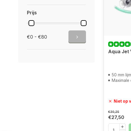
Prijs
€0 - €80
Aqua Jet 
50 mm lij
Maximale 
Niet op 
€30,25
€27,50