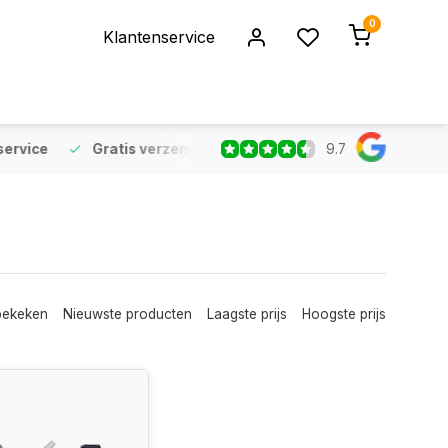
0
Klantenservice
9.7
rvice
Gratis verzending
vanaf €75 (NL & BE)
Voor 16:
bekeken
Nieuwste producten
Laagste prijs
Hoogste prijs