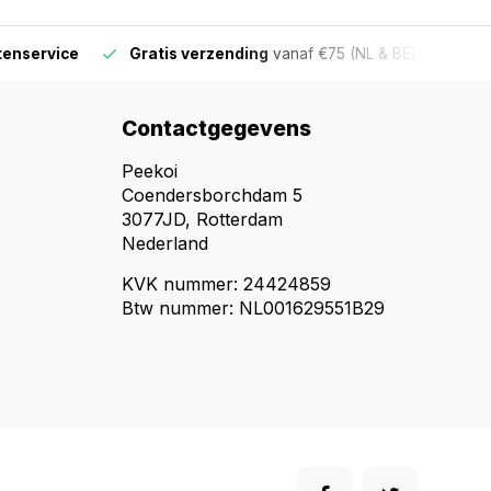
ervice
Gratis verzending
vanaf €75 (NL & BE)
Voor 16
Contactgegevens
Peekoi
Coendersborchdam 5
3077JD, Rotterdam
Nederland
KVK nummer: 24424859
Btw nummer: NL001629551B29