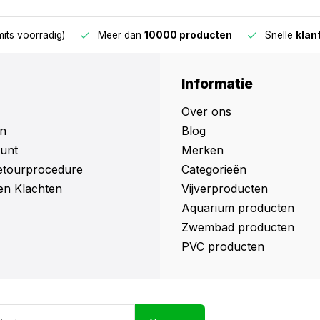
oorradig)
Meer dan
10000 producten
Snelle
klantens
Informatie
Over ons
n
Blog
unt
Merken
retourprocedure
Categorieën
en Klachten
Vijverproducten
Aquarium producten
Zwembad producten
PVC producten