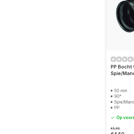
PP Bocht 
Spie/Man
50 mm
90°
Spie/Man
PP
Op voor
€5,95