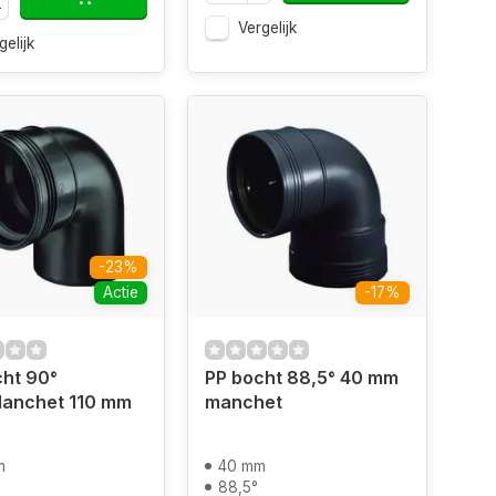
Vergelijk
gelijk
-23%
Actie
-17%
ht 90°
PP bocht 88,5° 40 mm
Manchet 110 mm
manchet
m
40 mm
88,5°