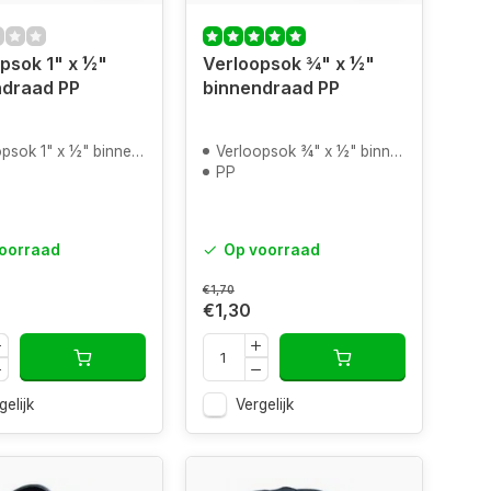
psok 1" x ½"
Verloopsok ¾" x ½"
ndraad PP
binnendraad PP
sok 1" x ½" binnendraad
Verloopsok ¾" x ½" binnendraad
PP
oorraad
Op voorraad
€1,70
€1,30
gelijk
Vergelijk