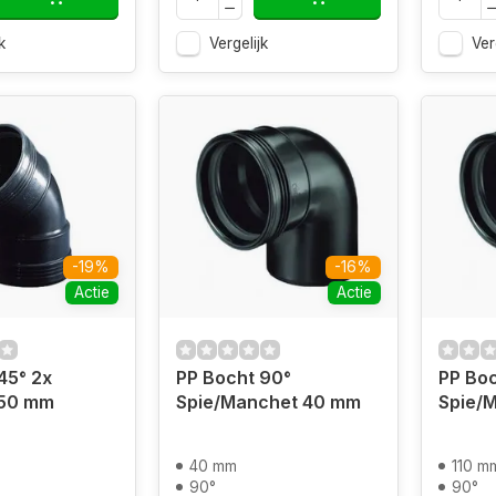
k
Vergelijk
Ver
-19%
-16%
Actie
Actie
45° 2x
PP Bocht 90°
PP Boc
50 mm
Spie/Manchet 40 mm
Spie/
40 mm
110 m
90°
90°