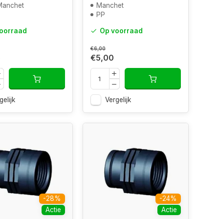
Manchet
Manchet
PP
oorraad
Op voorraad
€6,00
5
€5,00
gelijk
Vergelijk
-28%
-24%
Actie
Actie