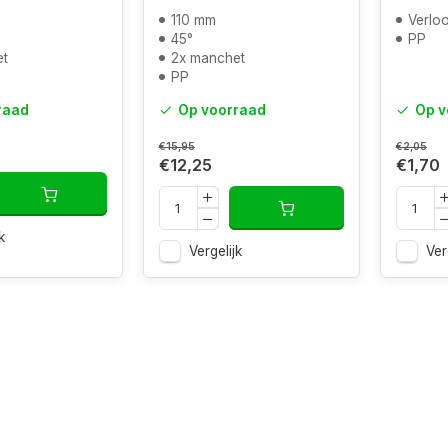
110 mm
Verloop
45°
PP
et
2x manchet
PP
raad
Op voorraad
Op v
€15,95
€2,05
€12,25
€1,70
k
Vergelijk
Ver