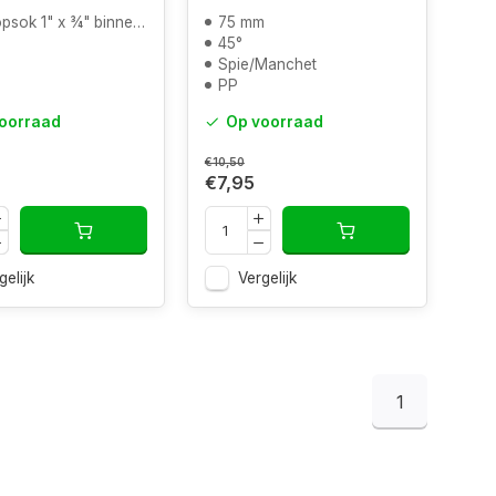
sok 1" x ¾" binnendraad
75 mm
45°
Spie/Manchet
PP
oorraad
Op voorraad
€10,50
€7,95
gelijk
Vergelijk
1