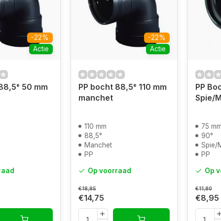
-22%
-22%
Actie
Actie
 88,5° 50 mm
PP bocht 88,5° 110 mm
PP Boc
manchet
Spie/
110 mm
75 m
88,5°
90°
Manchet
Spie/
PP
PP
raad
Op voorraad
Op v
€18,85
€11,80
€14,75
€8,95