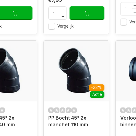
€7,95
Ver
k
Vergelijk
-23%
Actie
45° 2x
PP Bocht 45° 2x
Verloo
40 mm
manchet 110 mm
binne