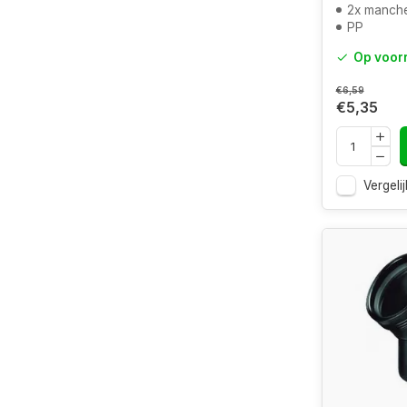
2x manch
PP
Op voor
€6,59
€5,35
Vergelij