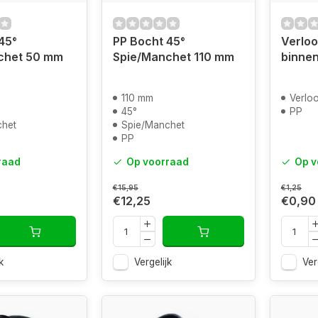
45°
PP Bocht 45°
Verloo
chet 50 mm
Spie/Manchet 110 mm
binne
110 mm
Verloop
45°
PP
chet
Spie/Manchet
PP
raad
Op voorraad
Op v
€15,95
€1,25
€12,25
€0,90
k
Vergelijk
Ver