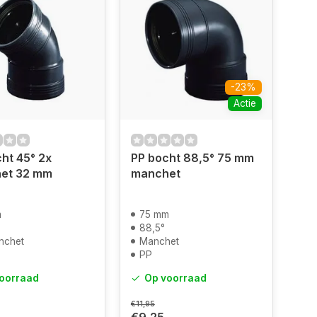
-23%
Actie
ht 45° 2x
PP bocht 88,5° 75 mm
et 32 mm
manchet
m
75 mm
88,5°
nchet
Manchet
PP
oorraad
Op voorraad
€11,95