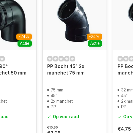
-24%
-24%
Actie
Actie
90°
PP Bocht 45° 2x
PP Boc
chet 50 mm
manchet 75 mm
manch
75 mm
32 m
45°
45°
chet
2x manchet
2x ma
PP
PP
raad
Op voorraad
Op v
€10,50
€4,75