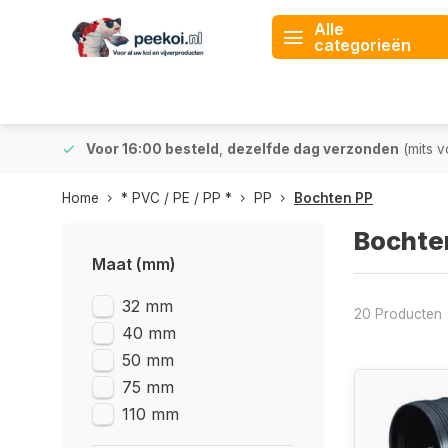
Alle
categorieën
 & BE)
Voor 16:00 besteld
,
dezelfde dag verzonden
(mits v
Home
* PVC / PE / PP *
PP
Bochten PP
Bochte
Maat (mm)
32 mm
20 Producten
40 mm
50 mm
75 mm
110 mm