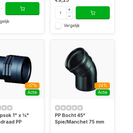
€9,25
gelijk
Vergelijk
-17%
-24%
Actie
Actie
psok 1" x ¾"
PP Bocht 45°
ndraad PP
Spie/Manchet 75 mm