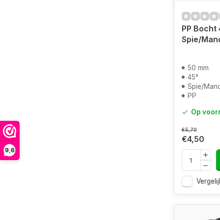
PP Bocht 
Spie/Man
50 mm
45°
Spie/Man
PP
Op voor
€5,70
€4,50
9,6
Vergelij