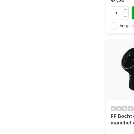
€4,50
Vergelij
PP Bocht 
manchet 