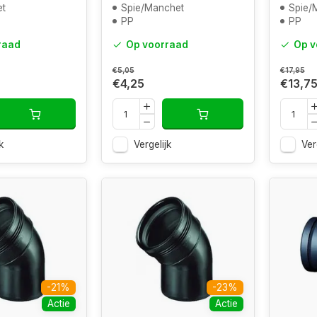
et
Spie/Manchet
Spie/
PP
PP
raad
Op voorraad
Op v
€5,05
€17,95
€4,25
€13,7
k
Vergelijk
Ver
-21%
-23%
Actie
Actie