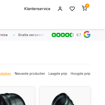
0
Klantenservice
9.7
rvice
Gratis verzending
vanaf €75 (NL & BE)
Voor 16:
bekeken
Nieuwste producten
Laagste prijs
Hoogste prijs