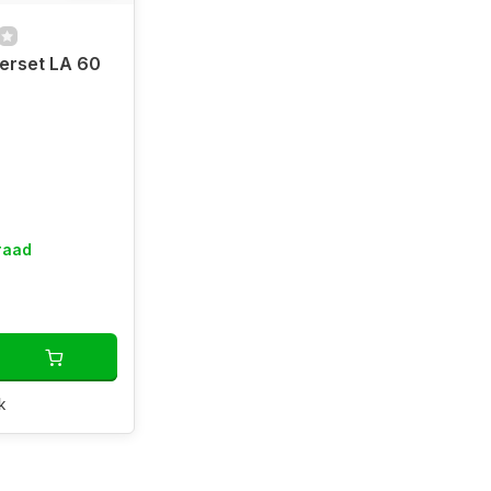
gerset LA 60
raad
k