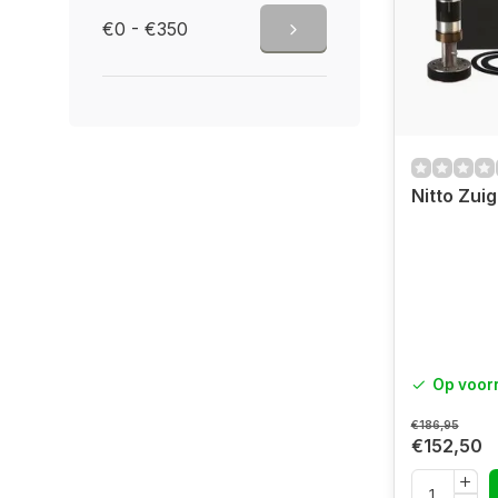
€0 - €350
Nitto Zui
Op voor
€186,95
€152,50