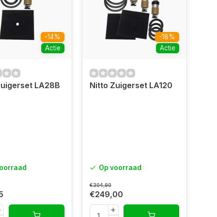
-14%
-18%
Actie
Actie
Zuigerset LA28B
Nitto Zuigerset LA120
oorraad
Op voorraad
€304,90
5
€249,00