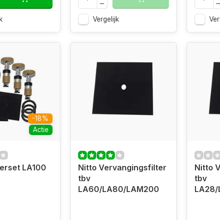
k
Vergelijk
Ver
-18%
Actie
gerset LA100
Nitto Vervangingsfilter
Nitto 
tbv
tbv
LA60/LA80/LAM200
LA28/