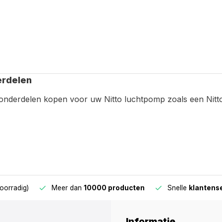
erdelen
onderdelen kopen voor uw Nitto luchtpomp zoals een Nitto 
oorradig)
Meer dan
10000 producten
Snelle
klantens
Informatie