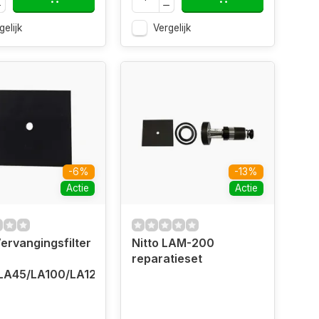
gelijk
Vergelijk
-6%
-13%
Actie
Actie
Vervangingsfilter
Nitto LAM-200
reparatieset
LA45/LA100/LA120