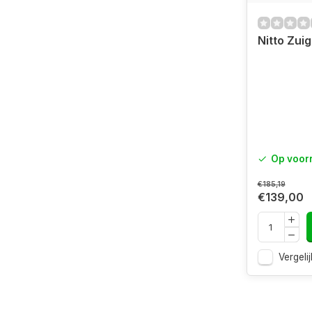
Nitto Zui
Op voor
€185,19
€139,00
Vergelij