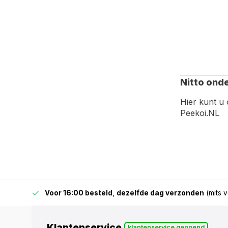
Nitto ond
Hier kunt u 
Peekoi.NL
 & BE)
Voor 16:00 besteld
,
dezelfde dag verzonden
(mits v
Klantenservice
klantenservice geopend