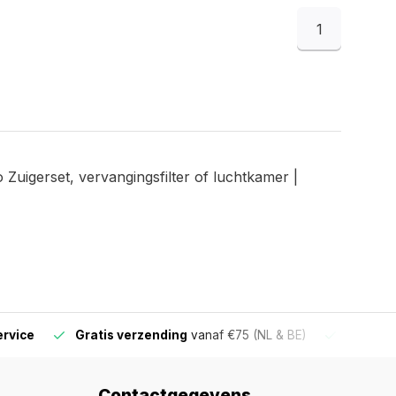
1
Zuigerset, vervangingsfilter of luchtkamer |
ervice
Gratis verzending
vanaf €75 (NL & BE)
Voor 16
Contactgegevens