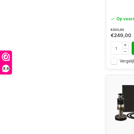
Op voor
€304,90
€249,00
Vergelij
9,6