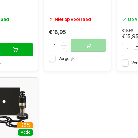
raad
Niet op voorraad
Op v
€16,95
€18,95
€15,9
Vergelijk
k
Ver
-25%
Actie