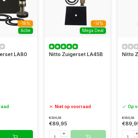
-18%
-14%
Actie
Mega Deal
gerset LA80
Nitto Zuigerset LA45B
Nitto 
raad
Niet op voorraad
Op v
€104,19
€104,19
€89,95
€89,9