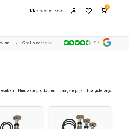
0
Klantenservice
9.7
rvice
Gratis verzending
vanaf €75 (NL & BE)
Voor 16:
bekeken
Nieuwste producten
Laagste prijs
Hoogste prijs