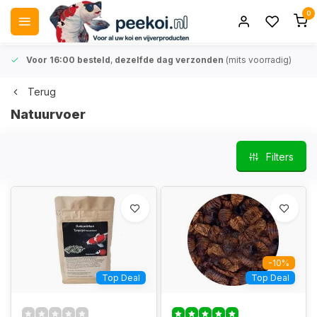
0
Voor 16:00 besteld
,
dezelfde dag verzonden
(mits voorradig)
Terug
Natuurvoer
Filters
-10%
Top Deal
Top Deal