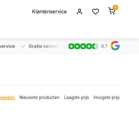
0
Klantenservice
9.7
rvice
Gratis verzending
vanaf €75 (NL & BE)
Voor 16:
bekeken
Nieuwste producten
Laagste prijs
Hoogste prijs