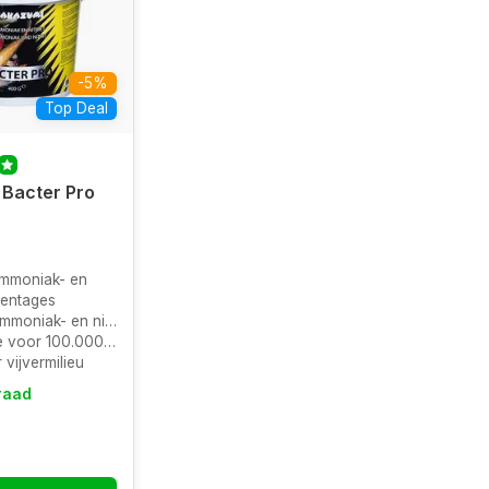
-5%
Top Deal
Bacter Pro
ammoniak- en
centages
iak- en nitrietpieken
 100.000 liter water
 vijvermilieu
raad