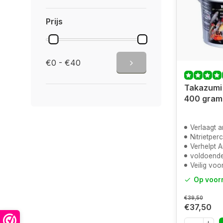
Prijs
€0 - €40
Takazumi 
400 gram
Verlaagt 
Nitrietper
Verhelpt Ammon
voldoende voor
Veilig voor
Op voor
€39,50
€37,50