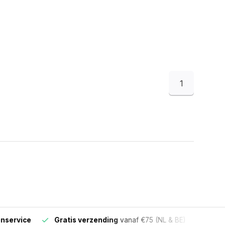
1
ervice
Gratis verzending
vanaf €75 (NL & BE)
Voor 16