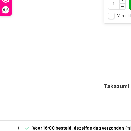
9,6
Vergelij
Takazumi 
 & BE)
Voor 16:00 besteld
,
dezelfde dag verzonden
(mits v