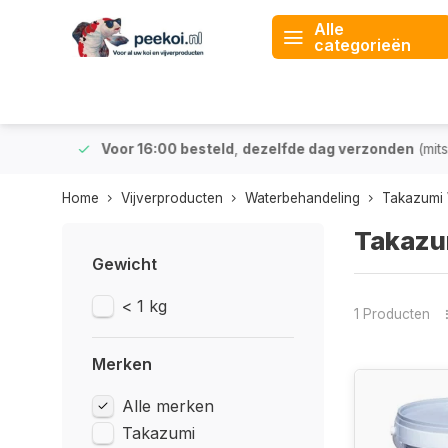
Alle
categorieën
 & BE)
Voor 16:00 besteld
,
dezelfde dag verzonden
(mits v
Home
Vijverproducten
Waterbehandeling
Takazumi 
Takazu
Gewicht
< 1 kg
1 Producten
Merken
Alle merken
Takazumi