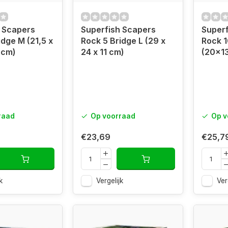
 Scapers
Superfish Scapers
Superf
idge M (21,5 x
Rock 5 Bridge L (29 x
Rock 1
 cm)
24 x 11 cm)
(20x1
raad
Op voorraad
Op v
€23,69
€25,7
k
Vergelijk
Ver