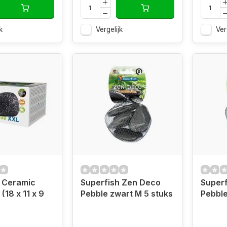
k
Vergelijk
Ver
 Ceramic
Superfish Zen Deco
Super
(18 x 11 x 9
Pebble zwart M 5 stuks
Pebble