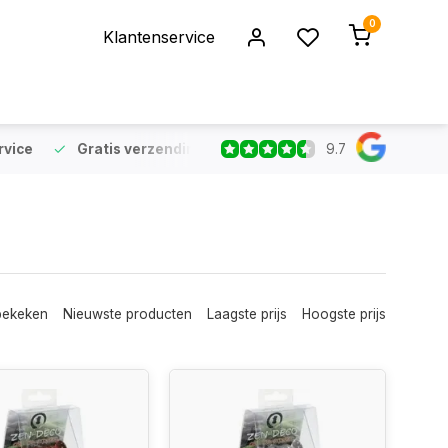
0
Klantenservice
9.7
rvice
Gratis verzending
vanaf €75 (NL & BE)
Voor 16:
bekeken
Nieuwste producten
Laagste prijs
Hoogste prijs