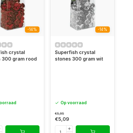
-14%
-14%
ish crystal
Superfish crystal
s 300 gram rood
stones 300 gram wit
oorraad
Op voorraad
€5,95
€5,09