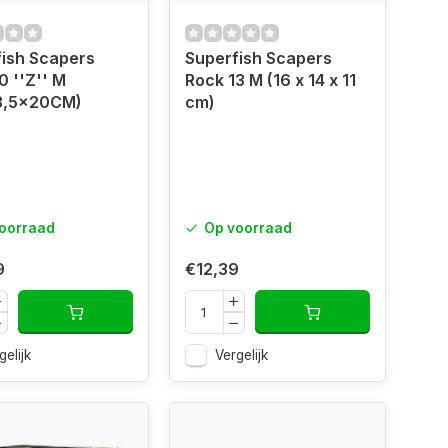
ish Scapers
Superfish Scapers
0 ''Z'' M
Rock 13 M (16 x 14 x 11
3,5x20CM)
cm)
oorraad
Op voorraad
9
€12,39
gelijk
Vergelijk