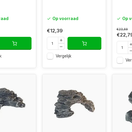
raad
Op voorraad
Op v
€23,69
€12,39
€22,7
k
Vergelijk
Ver