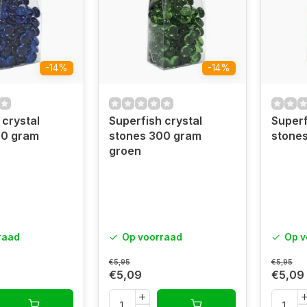
-14%
-14%
 crystal
Superfish crystal
Superf
00 gram
stones 300 gram
stone
groen
raad
Op voorraad
Op v
€5,95
€5,95
€5,09
€5,09