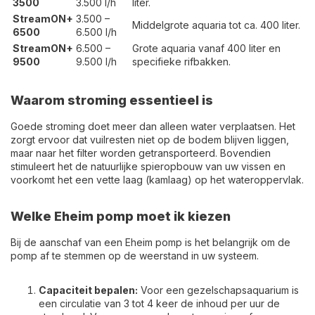
3500
3.500 l/h
liter.
StreamON+
3.500 –
Middelgrote aquaria tot ca. 400 liter.
6500
6.500 l/h
StreamON+
6.500 –
Grote aquaria vanaf 400 liter en
9500
9.500 l/h
specifieke rifbakken.
Waarom stroming essentieel is
Goede stroming doet meer dan alleen water verplaatsen. Het
zorgt ervoor dat vuilresten niet op de bodem blijven liggen,
maar naar het filter worden getransporteerd. Bovendien
stimuleert het de natuurlijke spieropbouw van uw vissen en
voorkomt het een vette laag (kamlaag) op het wateroppervlak.
Welke Eheim pomp moet ik kiezen
Bij de aanschaf van een Eheim pomp is het belangrijk om de
pomp af te stemmen op de weerstand in uw systeem.
Capaciteit bepalen:
Voor een gezelschapsaquarium is
een circulatie van 3 tot 4 keer de inhoud per uur de