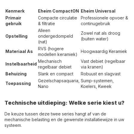
Kenmerk
Eheim CompactON
Eheim Universal
Primair
Compacte circulatie
Professionele opvoer &
gebruik
& filtratie
continugebruik
Alleen
Zowel nat als droog
Opstelling
ondergedompeld
(buiten water)
(nat)
RVS (hogere
Materiaal As
Hoogwaardig Keramiek
modellen keramiek)
Mechanisch
Vast debiet (regelbaar
Instelbaarheid
regelbaar debiet
via kranen)
Behuizing
Slank en compact
Robuust en slagvast
Gezelschapsaquaria,
Sump-systemen,
Toepassing
Nano
Koelers, Kweek
Technische uitdieping: Welke serie kiest u?
De keuze tussen deze twee series hangt af van de
mechanische belasting en de gewenste installatiewijze in uw
systeem.