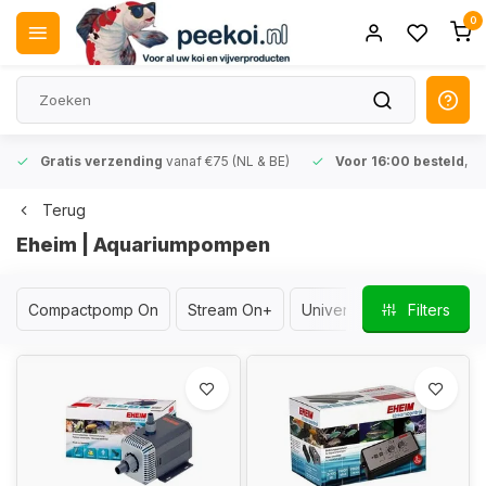
0
Gratis verzending
vanaf €75 (NL & BE)
Voor 16:00 besteld
,
de
Terug
Eheim | Aquariumpompen
Compactpomp On
Stream On+
Universele Pomp
Filters