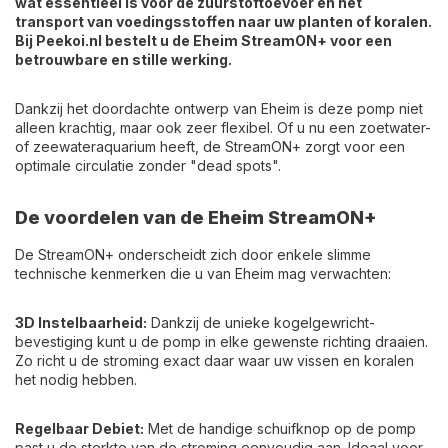
wat essentieel is voor de zuurstoftoevoer en het
transport van voedingsstoffen naar uw planten of koralen.
Bij Peekoi.nl bestelt u de Eheim StreamON+ voor een
betrouwbare en stille werking.
Dankzij het doordachte ontwerp van Eheim is deze pomp niet
alleen krachtig, maar ook zeer flexibel. Of u nu een zoetwater-
of zeewateraquarium heeft, de StreamON+ zorgt voor een
optimale circulatie zonder "dead spots".
De voordelen van de Eheim StreamON+
De StreamON+ onderscheidt zich door enkele slimme
technische kenmerken die u van Eheim mag verwachten:
3D Instelbaarheid:
Dankzij de unieke kogelgewricht-
bevestiging kunt u de pomp in elke gewenste richting draaien.
Zo richt u de stroming exact daar waar uw vissen en koralen
het nodig hebben.
Regelbaar Debiet:
Met de handige schuifknop op de pomp
past u de sterkte van de stroming eenvoudig aan. Ideaal voor