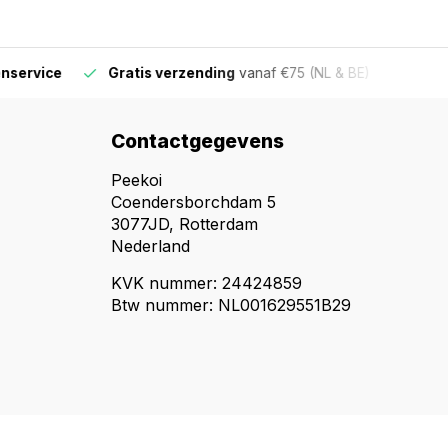
ervice
Gratis verzending
vanaf €75 (NL & BE)
Voor 16
Contactgegevens
Peekoi
Coendersborchdam 5
3077JD, Rotterdam
Nederland
KVK nummer: 24424859
Btw nummer: NL001629551B29