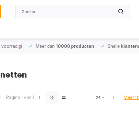
oorradig)
Meer dan
10000 producten
Snelle
klantense
 netten
Pagina 1 van 1
Meest 