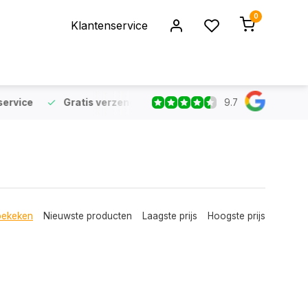
0
Klantenservice
9.7
rvice
Gratis verzending
vanaf €75 (NL & BE)
Voor 16:
bekeken
Nieuwste producten
Laagste prijs
Hoogste prijs