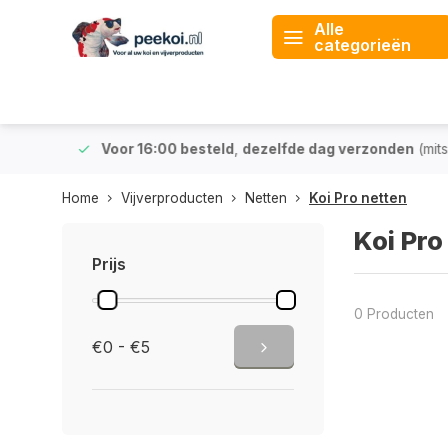
Alle
categorieën
 & BE)
Voor 16:00 besteld
,
dezelfde dag verzonden
(mits v
Home
Vijverproducten
Netten
Koi Pro netten
Koi Pro
Prijs
0 Producten
€0 - €5