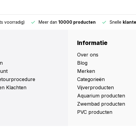
oorradig)
Meer dan
10000 producten
Snelle
klantens
Informatie
Over ons
n
Blog
unt
Merken
retourprocedure
Categorieën
en Klachten
Vijverproducten
Aquarium producten
Zwembad producten
PVC producten