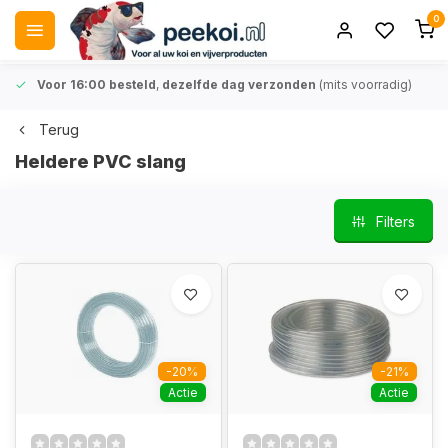
0
Voor 16:00 besteld
,
dezelfde dag verzonden
(mits voorradig)
Terug
Heldere PVC slang
Filters
-20%
-21%
Actie
Actie