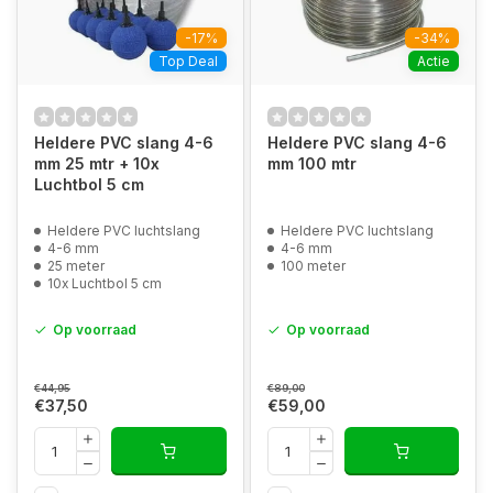
-17%
-34%
Top Deal
Actie
Heldere PVC slang 4-6
Heldere PVC slang 4-6
mm 25 mtr + 10x
mm 100 mtr
Luchtbol 5 cm
Heldere PVC luchtslang
Heldere PVC luchtslang
4-6 mm
4-6 mm
25 meter
100 meter
10x Luchtbol 5 cm
Op voorraad
Op voorraad
€44,95
€89,00
€37,50
€59,00