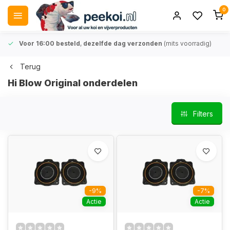
0
Voor 16:00 besteld
,
dezelfde dag verzonden
(mits voorradig)
Terug
Hi Blow Original onderdelen
Filters
-9%
-7%
Actie
Actie