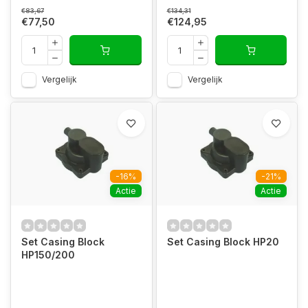
€83,67
€134,31
€77,50
€124,95
Vergelijk
Vergelijk
-16%
-21%
Actie
Actie
Set Casing Block
Set Casing Block HP20
HP150/200