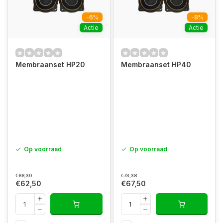
-6%
-8%
Actie
Actie
Membraanset HP20
Membraanset HP40
Op voorraad
Op voorraad
€66,30
€73,38
€62,50
€67,50