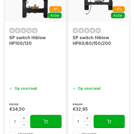
-8%
-9%
Actie
Actie
SP switch Hiblow
SP switch Hiblow
HP100/120
HP60/80/150/200
Op voorraad
Op voorraad
€37,32
€36,30
€34,50
€32,95