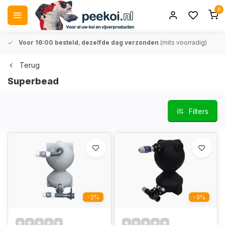
0
Voor 16:00 besteld
,
dezelfde dag verzonden
(mits voorradig)
Terug
Superbead
Filters
-3%
-3%