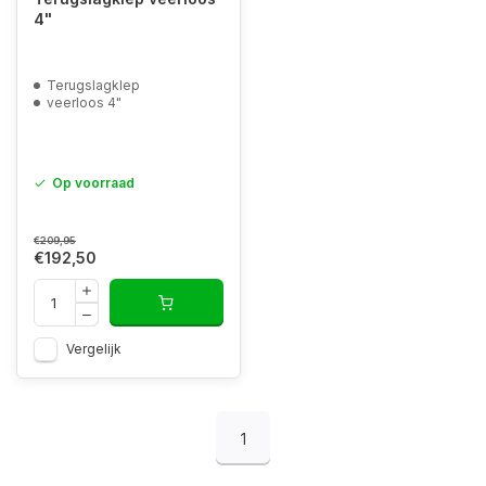
4"
Terugslagklep
veerloos 4"
Op voorraad
€209,95
€192,50
Vergelijk
1