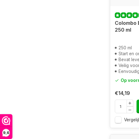
Colombo B
250 ml
250 ml
Start en 
Bevat lev
Veilig voor
Eenvoudig
Op voor
€14,19
Vergelij
9,6