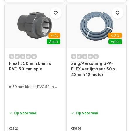
-4%
-23%
Actie
Actie
Flexfit 50 mm klem x
Zuig/Persslang SPA-
PVC 50 mm spie
FLEX verlijmbaar 50 x
42 mm 12 meter
50 mm klem x PVC 50 mm spie
Op voorraad
Op voorraad
€25,23
€119,95