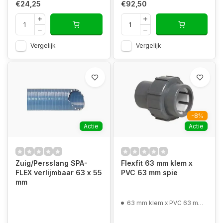
€24,25
€92,50
Vergelijk
Vergelijk
-8%
Actie
Actie
Zuig/Persslang SPA-
Flexfit 63 mm klem x
FLEX verlijmbaar 63 x 55
PVC 63 mm spie
mm
63 mm klem x PVC 63 mm spie