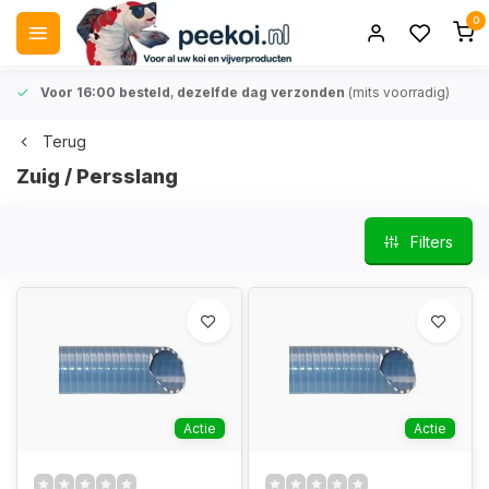
0
Voor 16:00 besteld
,
dezelfde dag verzonden
(mits voorradig)
Terug
Zuig / Persslang
Filters
Actie
Actie