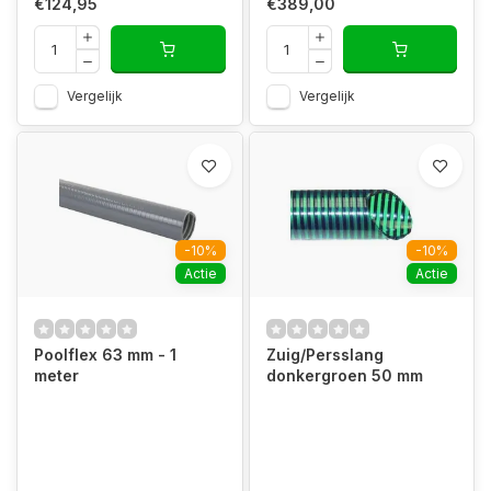
€124,95
€389,00
Vergelijk
Vergelijk
-10%
-10%
Actie
Actie
Poolflex 63 mm - 1
Zuig/Persslang
meter
donkergroen 50 mm