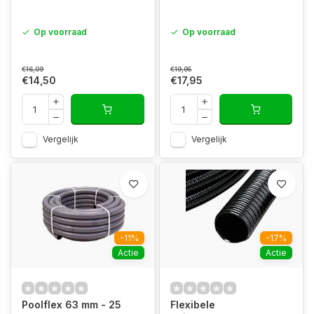
Op voorraad
Op voorraad
€16,09
€19,95
€14,50
€17,95
Vergelijk
Vergelijk
-11%
-17%
Actie
Actie
Poolflex 63 mm - 25
Flexibele