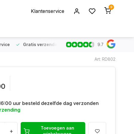
0
Klantenservice
9.7
rvice
Gratis verzending
vanaf €75 (NL & BE)
Voor 16:
Art: RD802
00
16:00 uur besteld dezelfde dag verzonden
erzending
Toevoegen aan
+
winkelwagen