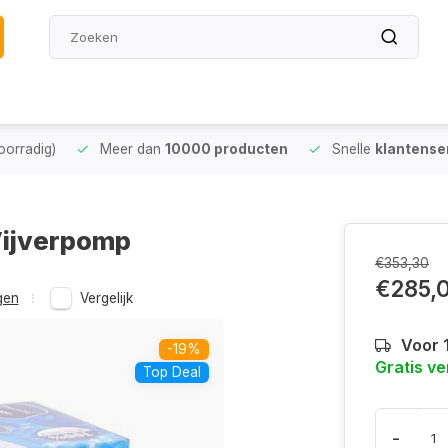
oorradig)
Meer dan
10000 producten
Snelle
klantense
Vijverpomp
€353,30
€285,
gen
Vergelijk
Voor 
-19%
Gratis v
Top Deal
-