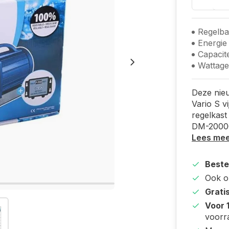
Regelba
Energie 
Capacite
Wattage
Deze nie
Vario S v
regelkast
DM-20000
Lees me
Beste
Ook 
Grati
Voor 
voorr