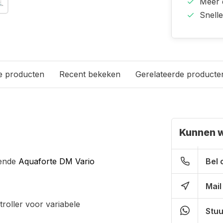
Meer
Snell
e producten
Recent bekeken
Gerelateerde producte
Kunnen w
kende
Aquaforte DM Vario
Bel 
Mail
roller voor variabele
Stuu