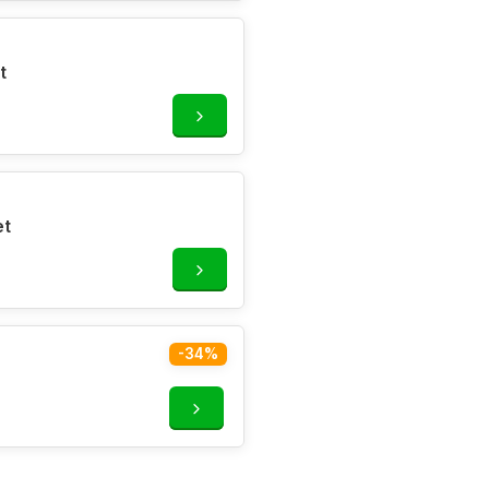
t
et
-34%