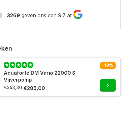
3269
geven ons een 9.7 at
eken
-19%
Aquaforte DM Vario 22000 S
Vijverpomp
€353,30
€285,00