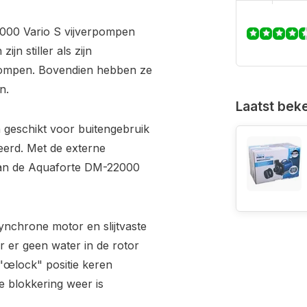
000 Vario S vijverpompen
jn stiller als zijn
pompen. Bovendien hebben ze
n.
Laatst bek
 geschikt voor buitengebruik
eerd. Met de externe
 van de Aquaforte DM-22000
nchrone motor en slijtvaste
 er geen water in de rotor
"œlock" positie keren
e blokkering weer is