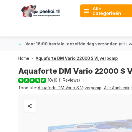
Alle
categorieën
 & BE)
Voor 16:00 besteld
,
dezelfde dag verzonden
(mits v
Home
Aquaforte DM Vario 22000 S Vijverpomp
Aquaforte DM Vario 22000 S 
10/10 (1 Reviews)
Toon alle:
Aquaforte DM Vario S Vijverpomp
,
Alle Aanbiedin