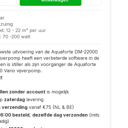
ar
zuinig
it: 12 - 22 m³ per uur
: 70 -200 watt
uwste uitvoering van de Aquaforte DM-22000
ijverpomp heeft een verbeterde software in de
 en is stiller als zijn voorganger de Aquaforte
 Vario vijverpomp.
er
llen zonder account
is mogelijk
op
zaterdag
levering
s verzending
vanaf €75 (NL & BE)
16:00 besteld
,
dezelfde dag verzonden
(mits
adig)