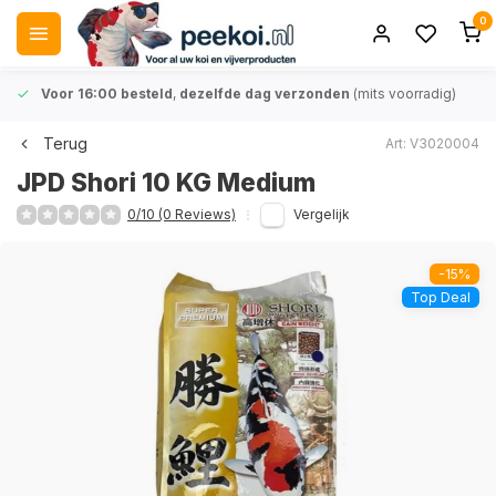
0
Voor 16:00 besteld
,
dezelfde dag verzonden
(mits voorradig)
Terug
Art: V3020004
JPD Shori 10 KG Medium
0/10 (0 Reviews)
Vergelijk
-15%
Top Deal