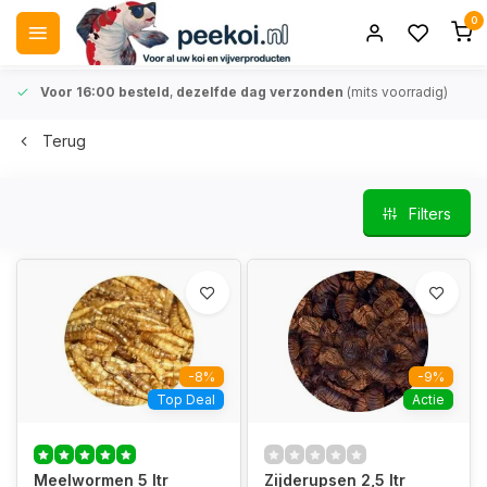
0
Voor 16:00 besteld
,
dezelfde dag verzonden
(mits voorradig)
Terug
Filters
-8%
-9%
Top Deal
Actie
Meelwormen 5 ltr
Zijderupsen 2,5 ltr