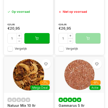
Op voorraad
Niet op voorraad
€21,95
€28,95
€20,95
€26,95
Vergelijk
Vergelijk
-7%
-8%
Mega Deal
Actie
Natuur Mix 10 ltr
Gammarus 5 ltr