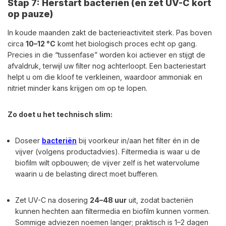
Stap 7: Herstart bacteriën (en zet UV-C kort
op pauze)
In koude maanden zakt de bacterieactiviteit sterk. Pas boven
circa
10–12 °C
komt het biologisch proces echt op gang.
Precies in die “tussenfase” worden koi actiever en stijgt de
afvaldruk, terwijl uw filter nog achterloopt. Een bacteriestart
helpt u om die kloof te verkleinen, waardoor ammoniak en
nitriet minder kans krijgen om op te lopen.
Zo doet u het technisch slim:
Doseer
bacteriën
bij voorkeur in/aan het filter én in de
vijver (volgens productadvies). Filtermedia is waar u de
biofilm wilt opbouwen; de vijver zelf is het watervolume
waarin u de belasting direct moet bufferen.
Zet UV-C na dosering
24–48 uur
uit, zodat bacteriën
kunnen hechten aan filtermedia en biofilm kunnen vormen.
Sommige adviezen noemen langer; praktisch is 1–2 dagen