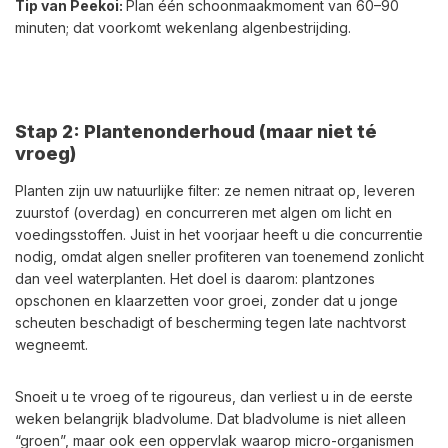
Tip van Peekoi:
Plan één schoonmaakmoment van 60–90
minuten; dat voorkomt wekenlang algenbestrijding.
Stap 2: Plantenonderhoud (maar niet té
vroeg)
Planten zijn uw natuurlijke filter: ze nemen nitraat op, leveren
zuurstof (overdag) en concurreren met algen om licht en
voedingsstoffen. Juist in het voorjaar heeft u die concurrentie
nodig, omdat algen sneller profiteren van toenemend zonlicht
dan veel waterplanten. Het doel is daarom: plantzones
opschonen en klaarzetten voor groei, zonder dat u jonge
scheuten beschadigt of bescherming tegen late nachtvorst
wegneemt.
Snoeit u te vroeg of te rigoureus, dan verliest u in de eerste
weken belangrijk bladvolume. Dat bladvolume is niet alleen
“groen”, maar ook een oppervlak waarop micro-organismen