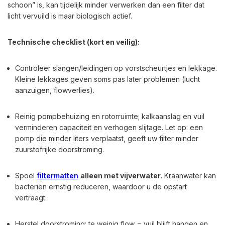
schoon” is, kan tijdelijk minder verwerken dan een filter dat
licht vervuild is maar biologisch actief.
Technische checklist (kort en veilig):
Controleer slangen/leidingen op vorstscheurtjes en lekkage.
Kleine lekkages geven soms pas later problemen (lucht
aanzuigen, flowverlies).
Reinig pompbehuizing en rotorruimte; kalkaanslag en vuil
verminderen capaciteit en verhogen slijtage. Let op: een
pomp die minder liters verplaatst, geeft uw filter minder
zuurstofrijke doorstroming.
Spoel
filtermatten
alleen met vijverwater
. Kraanwater kan
bacteriën ernstig reduceren, waardoor u de opstart
vertraagt.
Herstel doorstroming: te weinig flow = vuil blijft hangen en