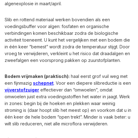
algenexplosie in maart/april.
Slib en rottend materiaal werken bovendien als een
voedingsbuffer voor algen: fosfaten en organische
verbindingen komen beschikbaar zodra de biologische
activiteit toeneemt. U kunt het vergelijken met een bodem die
in één keer “bemest” wordt zodra de temperatuur stijgt. Door
vroeg te verwijderen, verkleint u het risico dat draadalgen en
zweefalgen een voorsprong pakken op zuurstofplanten.
Bodem vrijmaken (praktisch):
haal eerst grof vuil weg met
een fijnmazig
schepnet
. Voor een diepere slibreductie is een
vijverstofzuiger
effectiever dan “omwoelen”, omdat
omwoelen juist extra voedingsstoffen het water in jaagt. Werk
in zones: begin bij de hoeken en plekken waar weinig
stroming is (daar hoopt slib het meest op) en voorkom dat u in
één keer de hele bodem “open trekt”. Minder is vaak beter: u
wilt slib reduceren, niet alle microflora verwijderen.