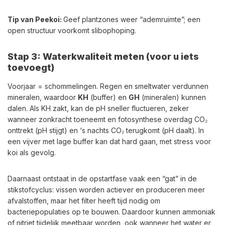
Tip van Peekoi:
Geef plantzones weer “ademruimte”; een
open structuur voorkomt slibophoping.
Stap 3: Waterkwaliteit meten (voor u iets
toevoegt)
Voorjaar = schommelingen. Regen en smeltwater verdunnen
mineralen, waardoor
KH
(buffer) en
GH
(mineralen) kunnen
dalen. Als KH zakt, kan de pH sneller fluctueren, zeker
wanneer zonkracht toeneemt en fotosynthese overdag CO₂
onttrekt (pH stijgt) en ‘s nachts CO₂ terugkomt (pH daalt). In
een vijver met lage buffer kan dat hard gaan, met stress voor
koi als gevolg.
Daarnaast ontstaat in de opstartfase vaak een “gat” in de
stikstofcyclus: vissen worden actiever en produceren meer
afvalstoffen, maar het filter heeft tijd nodig om
bacteriepopulaties op te bouwen. Daardoor kunnen ammoniak
of nitriet tijdelijk meetbaar worden, ook wanneer het water er