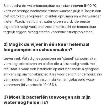
Start zodra de watertemperatuur
constant boven 8–10 °C
komt en strenge nachtvorst minder waarschijnlijk is. Begin dan
met slib/blad verwijderen, planten opruimen en waterwaarden
meten. Wacht niet tot het water groen wordt: de eerste
algenpiek volgt vaak snel zodra zonkracht en temperatuur
tegelijk stijgen. Vroeg starten voorkomt nitrietproblemen.
2) Mag ik de vijver in één keer helemaal
leegpompen en schoonmaken?
Liever niet. Volledig leegpompen en “steriel” schoonmaken
vernietigt microleven en biofilm die u juist nodig heeft. Het
resultaat is vaak een instabiele opstart met snelle algengroei
en kans op ammoniak/nitriet. Kies voor gericht onderhoud: slib
verminderen, filter technisch nakijken en gefaseerd water
verversen (bijvoorbeeld 10–15%).
3) Moet ik bacteriën toevoegen als mijn
water nog helder is?