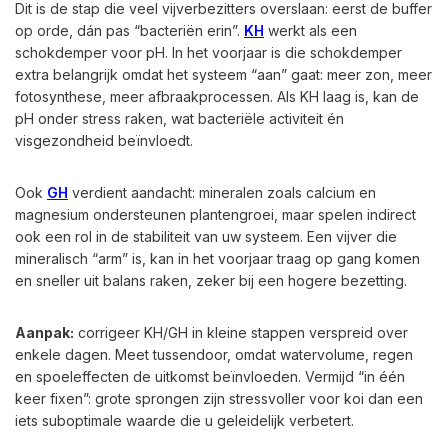
Dit is de stap die veel vijverbezitters overslaan: eerst de buffer
op orde, dán pas “bacteriën erin”.
KH
werkt als een
schokdemper voor pH. In het voorjaar is die schokdemper
extra belangrijk omdat het systeem “aan” gaat: meer zon, meer
fotosynthese, meer afbraakprocessen. Als KH laag is, kan de
pH onder stress raken, wat bacteriële activiteit én
visgezondheid beïnvloedt.
Ook
GH
verdient aandacht: mineralen zoals calcium en
magnesium ondersteunen plantengroei, maar spelen indirect
ook een rol in de stabiliteit van uw systeem. Een vijver die
mineralisch “arm” is, kan in het voorjaar traag op gang komen
en sneller uit balans raken, zeker bij een hogere bezetting.
Aanpak:
corrigeer KH/GH in kleine stappen verspreid over
enkele dagen. Meet tussendoor, omdat watervolume, regen
en spoeleffecten de uitkomst beïnvloeden. Vermijd “in één
keer fixen”: grote sprongen zijn stressvoller voor koi dan een
iets suboptimale waarde die u geleidelijk verbetert.