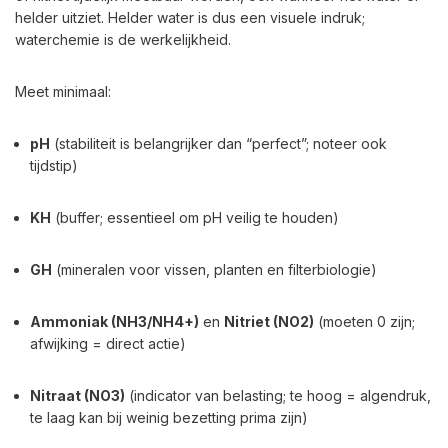
helder uitziet. Helder water is dus een visuele indruk;
waterchemie is de werkelijkheid.
Meet minimaal:
pH
(stabiliteit is belangrijker dan “perfect”; noteer ook
tijdstip)
KH
(buffer; essentieel om pH veilig te houden)
GH
(mineralen voor vissen, planten en filterbiologie)
Ammoniak (NH3/NH4+)
en
Nitriet (NO2)
(moeten 0 zijn;
afwijking = direct actie)
Nitraat (NO3)
(indicator van belasting; te hoog = algendruk,
te laag kan bij weinig bezetting prima zijn)