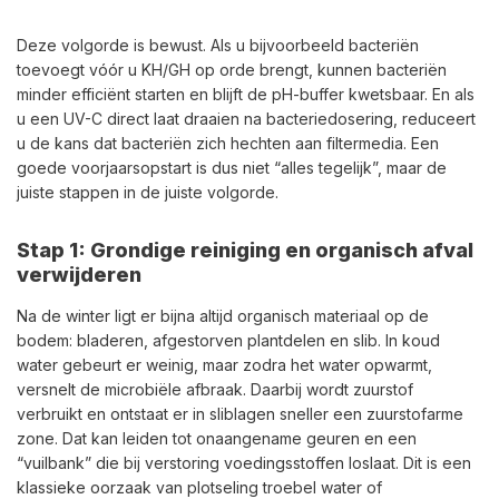
Deze volgorde is bewust. Als u bijvoorbeeld bacteriën
toevoegt vóór u KH/GH op orde brengt, kunnen bacteriën
minder efficiënt starten en blijft de pH-buffer kwetsbaar. En als
u een UV-C direct laat draaien na bacteriedosering, reduceert
u de kans dat bacteriën zich hechten aan filtermedia. Een
goede voorjaarsopstart is dus niet “alles tegelijk”, maar de
juiste stappen in de juiste volgorde.
Stap 1: Grondige reiniging en organisch afval
verwijderen
Na de winter ligt er bijna altijd organisch materiaal op de
bodem: bladeren, afgestorven plantdelen en slib. In koud
water gebeurt er weinig, maar zodra het water opwarmt,
versnelt de microbiële afbraak. Daarbij wordt zuurstof
verbruikt en ontstaat er in sliblagen sneller een zuurstofarme
zone. Dat kan leiden tot onaangename geuren en een
“vuilbank” die bij verstoring voedingsstoffen loslaat. Dit is een
klassieke oorzaak van plotseling troebel water of