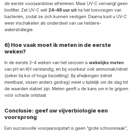
de eerste voorjaarsbloei afremmen. Maar UV-C vervangt geen
biofilter. Zet UV-C wél
24–48 uur uit
na het toevoegen van
bacteriën, zodat ze zich kunnen vestigen. Daarna kunt u UV-C
weer inschakelen als onderdeel van uw heldere-
waterstrategie.
6) Hoe vaak moet ik meten in de eerste
weken?
In de eerste 2–4 weken van het seizoen is
wekelijks meten
van pH en KH verstandig, en bij voorkeur ook ammoniak/nitriet
(zeker bij koi of hoge bezetting). Bij afwijkingen (nitriet
meetbaar, vissen anders gedrag) meet u tijdelijk om de dag tot
de waarden stabiel zijn. Meten geeft u de kans om in te grijpen
vóór schade ontstaat.
Conclusie: geef uw vijverbiologie een
voorsprong
Een succesvolle voorjaarsopstart is geen “grote schoonmaak”,