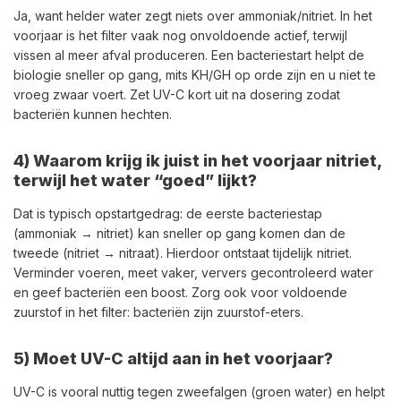
Ja, want helder water zegt niets over ammoniak/nitriet. In het
voorjaar is het filter vaak nog onvoldoende actief, terwijl
vissen al meer afval produceren. Een bacteriestart helpt de
biologie sneller op gang, mits KH/GH op orde zijn en u niet te
vroeg zwaar voert. Zet UV-C kort uit na dosering zodat
bacteriën kunnen hechten.
4) Waarom krijg ik juist in het voorjaar nitriet,
terwijl het water “goed” lijkt?
Dat is typisch opstartgedrag: de eerste bacteriestap
(ammoniak → nitriet) kan sneller op gang komen dan de
tweede (nitriet → nitraat). Hierdoor ontstaat tijdelijk nitriet.
Verminder voeren, meet vaker, ververs gecontroleerd water
en geef bacteriën een boost. Zorg ook voor voldoende
zuurstof in het filter: bacteriën zijn zuurstof-eters.
5) Moet UV-C altijd aan in het voorjaar?
UV-C is vooral nuttig tegen zweefalgen (groen water) en helpt