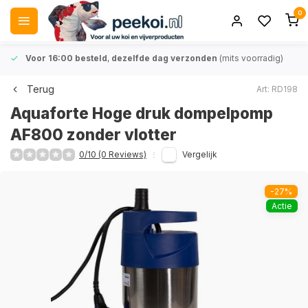
0
Voor 16:00 besteld
,
dezelfde dag verzonden
(mits voorradig)
Terug
Art: RD198
Aquaforte Hoge druk dompelpomp
AF800 zonder vlotter
0/10 (0 Reviews)
Vergelijk
-27%
Actie