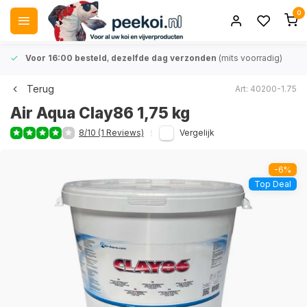
0
Voor 16:00 besteld
,
dezelfde dag verzonden
(mits voorradig)
Terug
Art: 40200-1.75
Air Aqua Clay86 1,75 kg
8/10 (1 Reviews)
Vergelijk
-6%
Top Deal