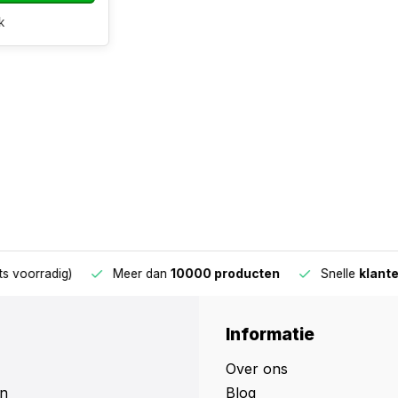
k
oorradig)
Meer dan
10000 producten
Snelle
klantens
Informatie
Over ons
n
Blog