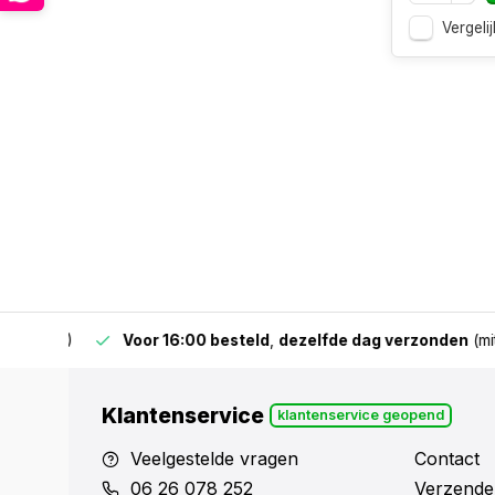
Vergelij
 & BE)
Voor 16:00 besteld
,
dezelfde dag verzonden
(mits v
Klantenservice
klantenservice geopend
Veelgestelde vragen
Contact
06 26 078 252
Verzende