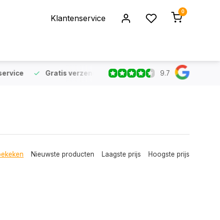
0
Klantenservice
9.7
rvice
Gratis verzending
vanaf €75 (NL & BE)
Voor 16:
bekeken
Nieuwste producten
Laagste prijs
Hoogste prijs