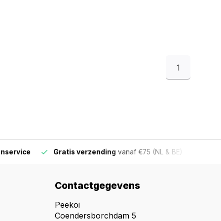
1
ervice
Gratis verzending
vanaf €75 (NL & BE)
Voor 16
Contactgegevens
Peekoi
Coendersborchdam 5