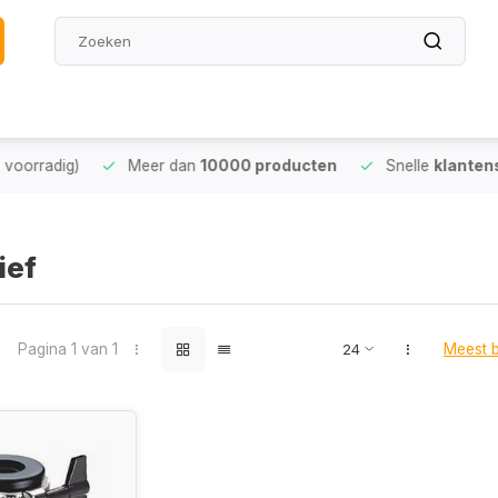
oorradig)
Meer dan
10000 producten
Snelle
klantense
ief
Pagina 1 van 1
Meest 