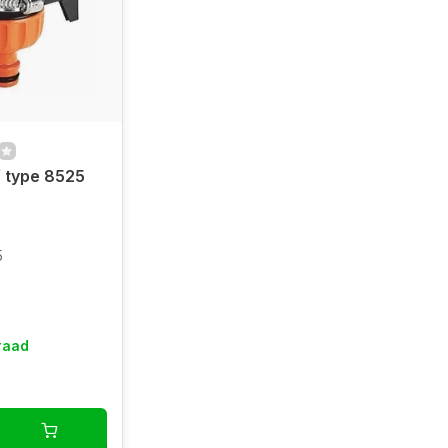
 type 8525
5
raad