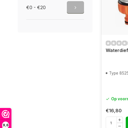
€0 - €20
Waterdief
Type 852
Op voor
€16,80
9,6