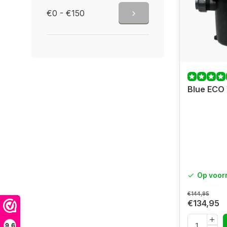
€0 - €150
Blue ECO 
Op voor
€144,95
€134,95
9,6