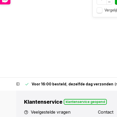
Vergelij
 & BE)
Voor 16:00 besteld
,
dezelfde dag verzonden
(mits v
Klantenservice
klantenservice geopend
Veelgestelde vragen
Contact