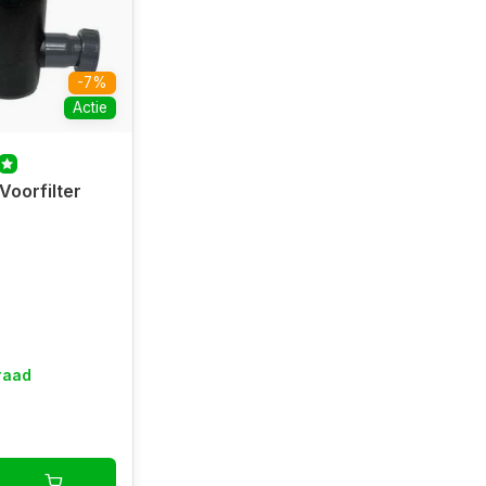
-7%
Actie
Voorfilter
raad