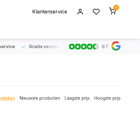
0
Klantenservice
9.7
rvice
Gratis verzending
vanaf €75 (NL & BE)
Voor 16:
bekeken
Nieuwste producten
Laagste prijs
Hoogste prijs