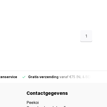
1
ervice
Gratis verzending
vanaf €75 (NL & BE)
Voor 16
Contactgegevens
Peekoi