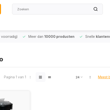
oorradig)
Meer dan
10000 producten
Snelle
klantense
o
Pagina 1 van 1
Meest 