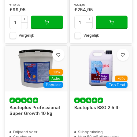
€119,95
€274,95
€99,95
€254,95
Vergelijk
Vergelijk
-10%
Actie
-6%
Populair
Top Deal
Bactoplus Professional
Bactoplus BSO 2.5 ltr
Super Growth 10 kg
Drijvend voer
Slibopruiming
Groeivoer
Voor 50 m³ vijverwater