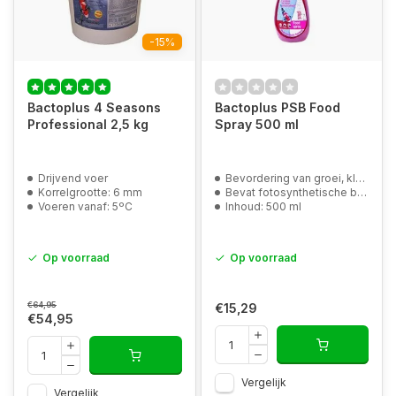
-15%
Bactoplus 4 Seasons
Bactoplus PSB Food
Professional 2,5 kg
Spray 500 ml
Drijvend voer
Bevordering van groei, kleur en gezondheid
Korrelgrootte: 6 mm
Bevat fotosynthetische bacteriën PSB
Voeren vanaf: 5ºC
Inhoud: 500 ml
Op voorraad
Op voorraad
€64,95
€15,29
€54,95
Vergelijk
Vergelijk