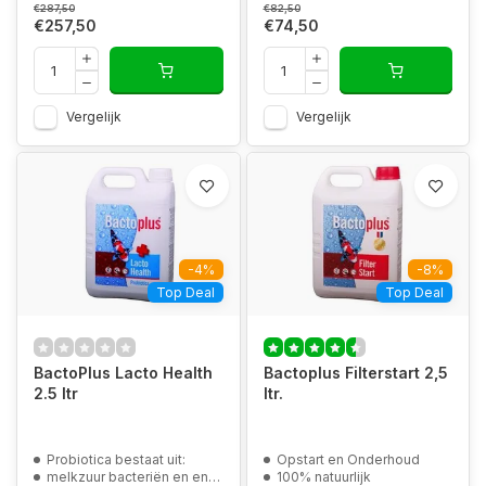
€287,50
€82,50
€257,50
€74,50
Vergelijk
Vergelijk
-4%
-8%
Top Deal
Top Deal
BactoPlus Lacto Health
Bactoplus Filterstart 2,5
2.5 ltr
ltr.
Probiotica bestaat uit:
Opstart en Onderhoud
melkzuur bacteriën en enzymen
100% natuurlijk