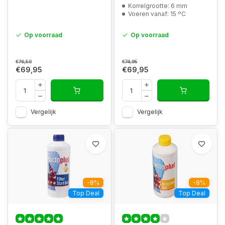
Korrelgrootte: 6 mm
Voeren vanaf: 15 ºC
Op voorraad
Op voorraad
€76,50
€74,95
€69,95
€69,95
Vergelijk
Vergelijk
-8%
-8%
Top Deal
Top Deal