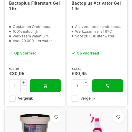
Bactoplus Filterstart Gel
Bactoplus Activator Gel
1 ltr
1 ltr.
Opstart en Onderhoud
Activeert bestaande bacteriën in de vijver en het filter
100% natuurlijk
Werkzaam vanaf 6ºC
Werkzaam vanaf 6ºC
Voor 20.000 liter water
Voor 20.000 liter water
Op voorraad
Op voorraad
€33,49
€33,49
€30,95
€30,95
Vergelijk
Vergelijk