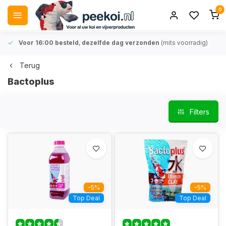
0
Voor 16:00 besteld
,
dezelfde dag verzonden
(mits voorradig)
Terug
Bactoplus
Filters
-5%
-5%
Top Deal
Top Deal