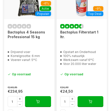
-6%
Actie
-9%
Populair
Top Deal
Bactoplus 4 Seasons
Bactoplus Filterstart 1
Professional 15 kg
ltr.
Drijvend voer
Opstart en Onderhoud
Korrelgrootte: 6 mm
100% natuurlijk
Voeren vanaf: 5ºC
Werkzaam vanaf 6ºC
Voor 20.000 liter water
Op voorraad
Op voorraad
€249,95
€26,99
€234,95
€24,50