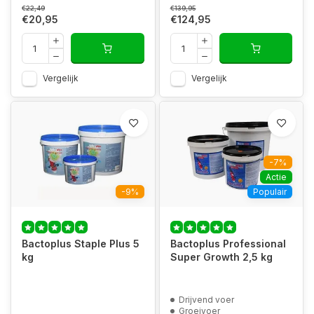
€22,49
€139,95
€20,95
€124,95
Vergelijk
Vergelijk
-7%
Actie
-9%
Populair
Bactoplus Staple Plus 5
Bactoplus Professional
kg
Super Growth 2,5 kg
Drijvend voer
Groeivoer