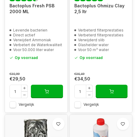
Bactoplus Fresh PSB
Bactoplus Ohmizu Clay
2000 ML
2,5 ltr
Levende bacterien
Verbeterd filterprestaties
Direct actief
Verbeterd filterprestaties
Verwijdert Ammoniak
Verwijderd slib
Verbetert de Waterkwaliteit
Glashelder water
Voor 50.000 liter water
Voor 50 m³ water
Op voorraad
Op voorraad
€30,99
€36,49
€29,50
€34,50
Vergelijk
Vergelijk