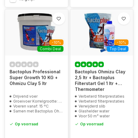
-10%
-10%
Combi Deal
Top Deal
Bactoplus Professional
Bactoplus Ohmizu Clay
Super Growth 10 KG +
2,5 ltr + Bactoplus
Ohmizu Clay 5 ltr
Filterstart Gel 1 ltr +
Thermometer
Drijvend voer
Verbeterd filterprestaties
Groeivoer Korrelgrootte: 6 mm
Verbeterd filterprestaties
Voeren vanaf: 15 ºC
Verwijderd slib
Samen met Bactoplus Ohmizu Clay 5 ltr
Glashelder water
Voor 50 m³ water
Op voorraad
Op voorraad