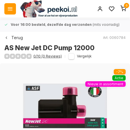
0
Voor 16:00 besteld
,
dezelfde dag verzonden
(mits voorradig)
Terug
Art: 0060784
AS New Jet DC Pump 12000
0/10 (0 Reviews)
Vergelijk
-7%
Actie
Nieuw in assortiment